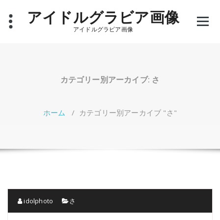
コ
アイドルグラビア画像
ン
テ
アイドルグラビア画像
ン
ツ
へ
ス
キ
カテゴリー別アーカイブ: さ
ッ
プ
ホーム
/
カテゴリー別アーカイブ "さ"
idolphoto
さ