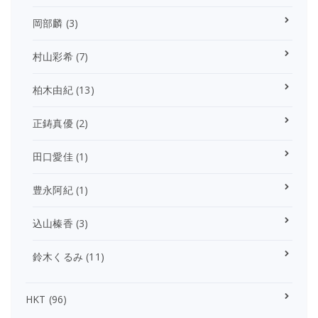
岡部麟
(3)
村山彩希
(7)
柏木由紀
(13)
正鋳真優
(2)
田口愛佳
(1)
豊永阿紀
(1)
込山榛香
(3)
鈴木くるみ
(11)
HKT
(96)