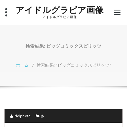
コ
アイドルグラビア画像
ン
テ
アイドルグラビア画像
ン
ツ
へ
ス
キ
検索結果: ビッグコミックスピリッツ
ッ
プ
ホーム
/
検索結果: "ビッグコミックスピリッツ"
idolphoto
さ