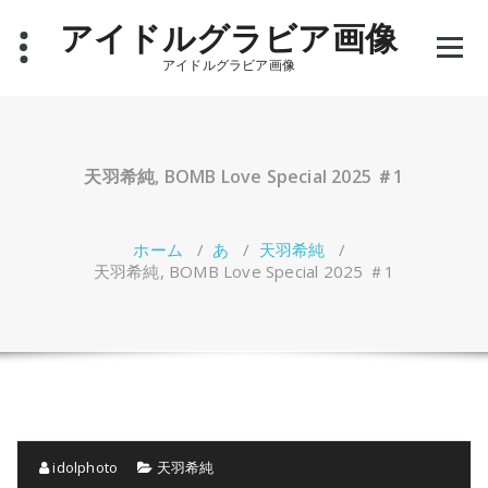
コ
アイドルグラビア画像
ン
テ
アイドルグラビア画像
ン
ツ
へ
ス
キ
天羽希純, BOMB Love Special 2025 ＃1
ッ
プ
ホーム
/
あ
/
天羽希純
/
天羽希純, BOMB Love Special 2025 ＃1
idolphoto
天羽希純