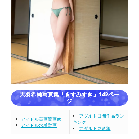
天羽希純写真集「きすみすき」142ペー
ジ
アダルト日間作品ラン
アイドル高画質画像
キング
アイドル水着動画
アダルト見放題