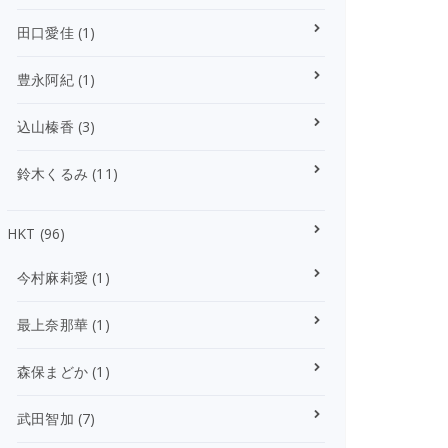
田口愛佳
(1)
豊永阿紀
(1)
込山榛香
(3)
鈴木くるみ
(11)
HKT
(96)
今村麻莉愛
(1)
最上奈那華
(1)
森保まどか
(1)
武田智加
(7)