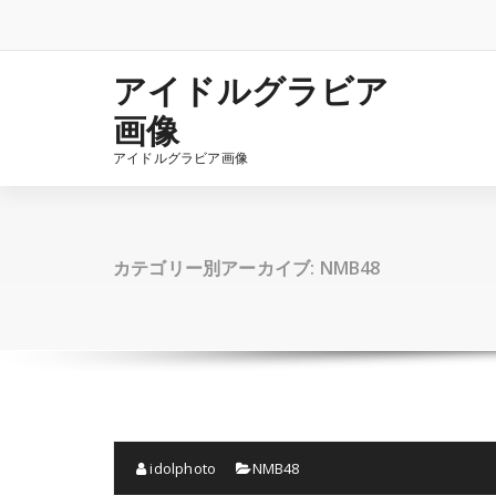
コ
ン
テ
ン
アイドルグラビア
ツ
画像
へ
ス
アイドルグラビア画像
キ
ッ
プ
カテゴリー別アーカイブ: NMB48
idolphoto
NMB48