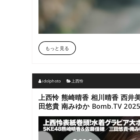
もっと見る
idolphoto
上西怜
上西怜 熊崎晴香 相川晴香 西井美
田悠貴 南みゆか Bomb.TV 2025