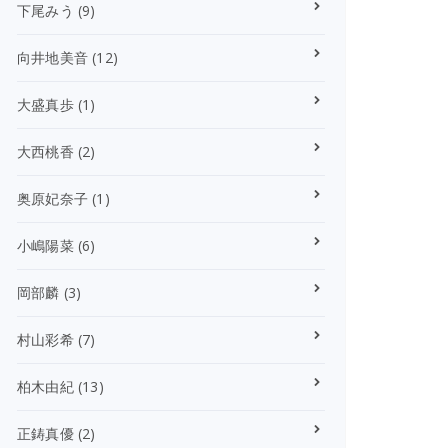
下尾みう
(9)
向井地美音
(12)
大盛真歩
(1)
大西桃香
(2)
奥原妃奈子
(1)
小嶋陽菜
(6)
岡部麟
(3)
村山彩希
(7)
柏木由紀
(13)
正鋳真優
(2)