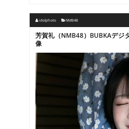
idolphoto
NMB48
芳賀礼（NMB48）BUBKAデ
像