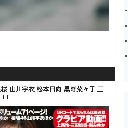
桜 山川宇衣 松本日向 黒嵜菜々子 三
.11