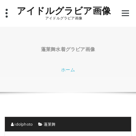
コ
アイドルグラビア画像
ン
テ
アイドルグラビア画像
ン
ツ
へ
ス
キ
蓬莱舞水着グラビア画像
ッ
プ
ホーム
idolphoto
蓬莱舞