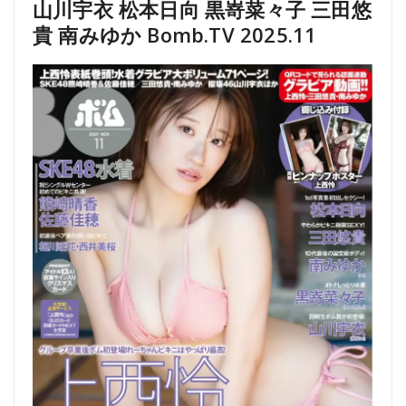
山川宇衣 松本日向 黒嵜菜々子 三田悠
貴 南みゆか Bomb.TV 2025.11