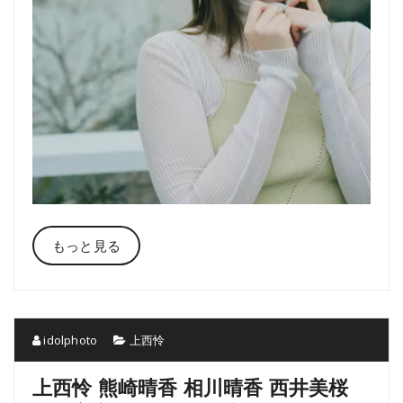
もっと見る
idolphoto
上西怜
上西怜 熊崎晴香 相川晴香 西井美桜