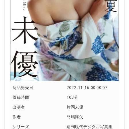
商品発売日
2022-11-16 00:00:07
収録時間
103分
出演者
片岡未優
作者
門嶋淳矢
シリーズ
週刊現代デジタル写真集