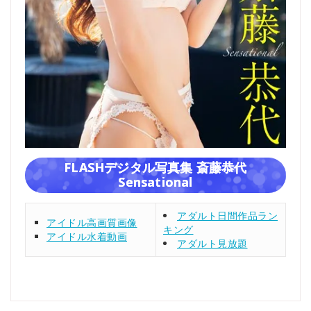
FLASHデジタル写真集 斎藤恭代
Sensational
アダルト日間作品ラン
アイドル高画質画像
キング
アイドル水着動画
アダルト見放題