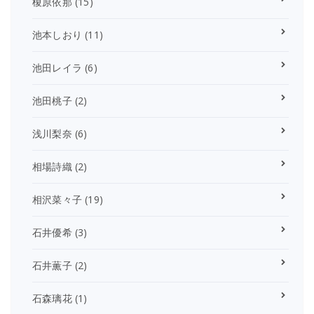
榎原依那
(15)
池本しおり
(11)
池田レイラ
(6)
池田桃子
(2)
浅川梨奈
(6)
相場詩織
(2)
相沢菜々子
(19)
石井優希
(3)
石井薫子
(2)
石森璃花
(1)