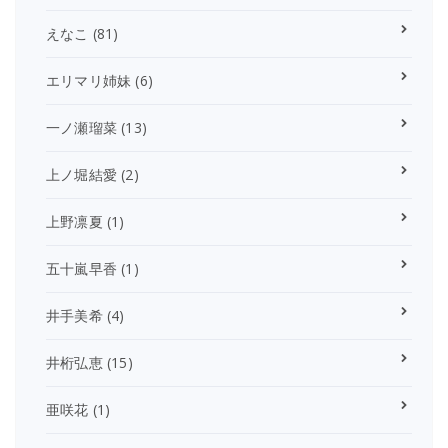
えなこ
(81)
エリマリ姉妹
(6)
一ノ瀬瑠菜
(13)
上ノ堀結愛
(2)
上野凛夏
(1)
五十嵐早香
(1)
井手美希
(4)
井桁弘恵
(15)
亜咲花
(1)