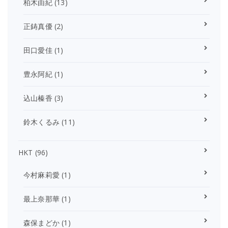
柏木由紀
(13)
正鋳真優
(2)
田口愛佳
(1)
豊永阿紀
(1)
込山榛香
(3)
鈴木くるみ
(11)
HKT
(96)
今村麻莉愛
(1)
最上奈那華
(1)
森保まどか
(1)