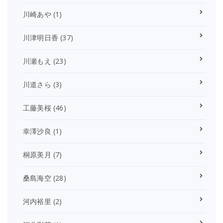
川崎あや
(1)
川津明日香
(37)
川瀬もえ
(23)
川道さら
(3)
工藤美桜
(46)
幸澤沙良
(1)
桐原美月
(7)
桑島海空
(28)
河内裕里
(2)