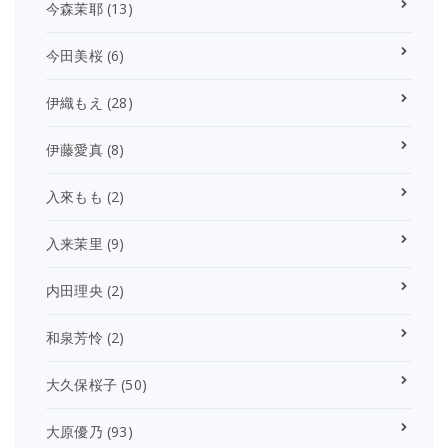
今森茉耶
(13)
今田美桜
(6)
伊織もえ
(28)
伊藤愛真
(8)
入來もも
(2)
入来茉里
(9)
内田理央
(2)
和泉芳怜
(2)
大久保桜子
(50)
大原優乃
(93)