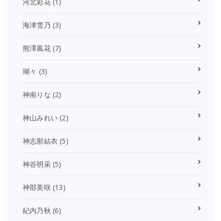
河北彩花
(1)
海津雪乃
(3)
熊澤風花
(7)
瑚々
(3)
神南りな
(2)
神山みれい
(2)
神志那結衣
(5)
神谷明采
(5)
神部美咲
(13)
紀内乃秋
(6)