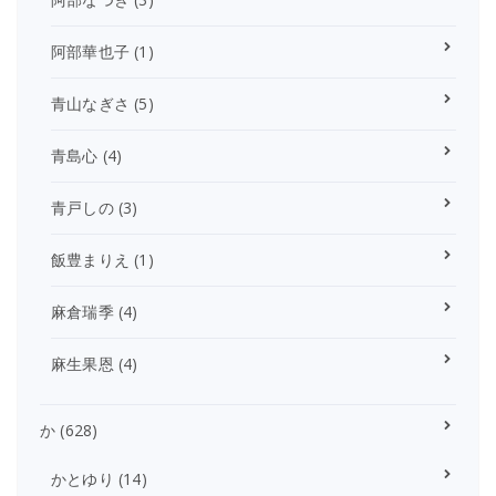
阿部華也子
(1)
青山なぎさ
(5)
青島心
(4)
青戸しの
(3)
飯豊まりえ
(1)
麻倉瑞季
(4)
麻生果恩
(4)
か
(628)
かとゆり
(14)