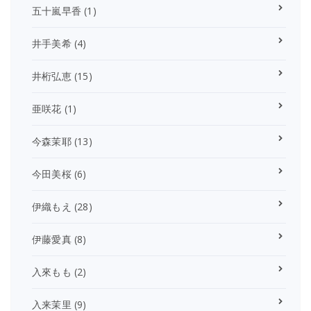
五十嵐早香
(1)
井手美希
(4)
井桁弘恵
(15)
亜咲花
(1)
今森茉耶
(13)
今田美桜
(6)
伊織もえ
(28)
伊藤愛真
(8)
入來もも
(2)
入来茉里
(9)