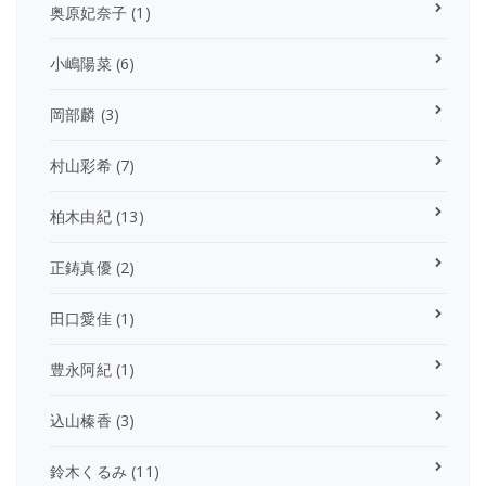
奥原妃奈子
(1)
小嶋陽菜
(6)
岡部麟
(3)
村山彩希
(7)
柏木由紀
(13)
正鋳真優
(2)
田口愛佳
(1)
豊永阿紀
(1)
込山榛香
(3)
鈴木くるみ
(11)