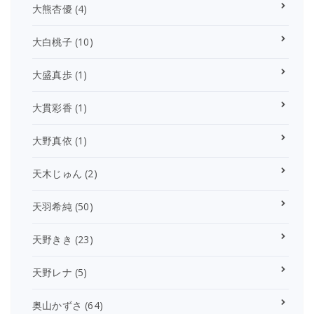
大熊杏優
(4)
大白桃子
(10)
大盛真歩
(1)
大貫彩香
(1)
大野真依
(1)
天木じゅん
(2)
天羽希純
(50)
天野きき
(23)
天野レナ
(5)
奥山かずさ
(64)