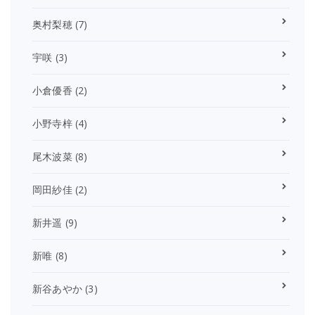
奥村梨穂
(7)
宇咲
(3)
小倉優香
(2)
小野寺梓
(4)
尾木波菜
(8)
岡田紗佳
(2)
新井遥
(9)
新唯
(8)
新谷あやか
(3)