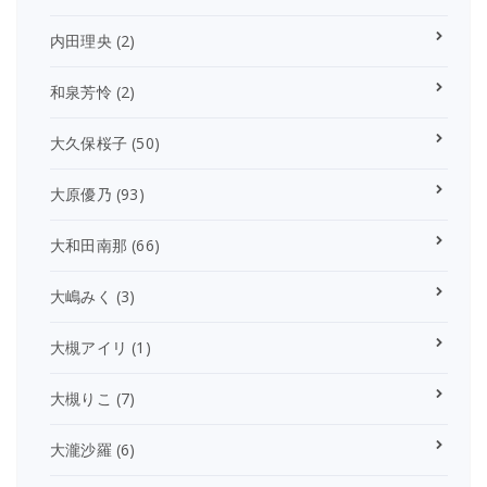
内田理央
(2)
和泉芳怜
(2)
大久保桜子
(50)
大原優乃
(93)
大和田南那
(66)
大嶋みく
(3)
大槻アイリ
(1)
大槻りこ
(7)
大瀧沙羅
(6)