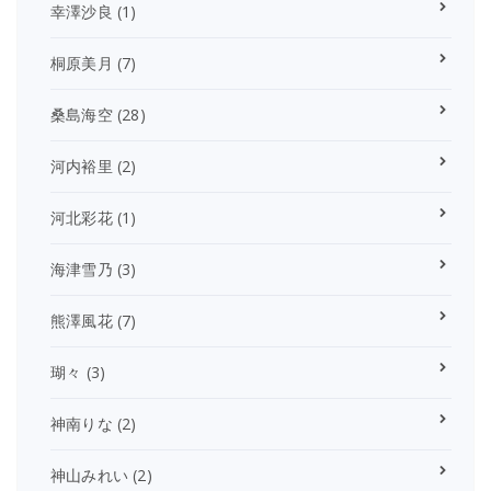
幸澤沙良
(1)
桐原美月
(7)
桑島海空
(28)
河内裕里
(2)
河北彩花
(1)
海津雪乃
(3)
熊澤風花
(7)
瑚々
(3)
神南りな
(2)
神山みれい
(2)