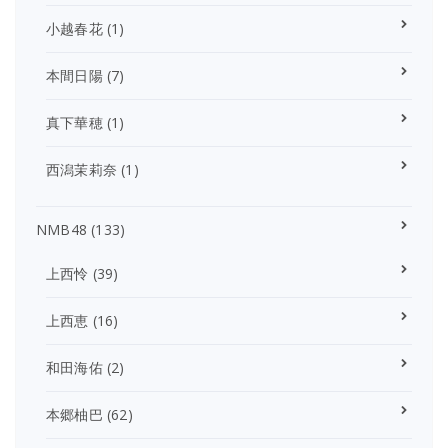
小越春花
(1)
本間日陽
(7)
真下華穂
(1)
西潟茉莉奈
(1)
NMB48
(133)
上西怜
(39)
上西恵
(16)
和田海佑
(2)
本郷柚巴
(62)