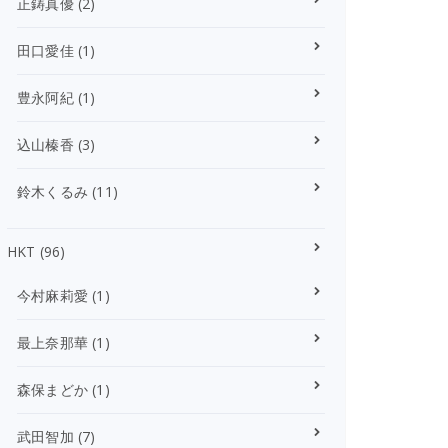
正鋳真優
(2)
田口愛佳
(1)
豊永阿紀
(1)
込山榛香
(3)
鈴木くるみ
(11)
HKT
(96)
今村麻莉愛
(1)
最上奈那華
(1)
森保まどか
(1)
武田智加
(7)