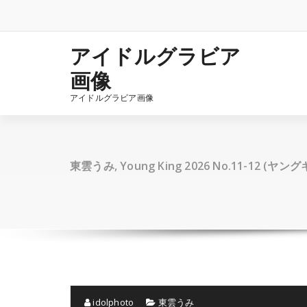
コ
ン
テ
ン
アイドルグラビア
ツ
画像
へ
ス
アイドルグラビア画像
キ
ッ
プ
東雲うみ, Young King 2026 No.11-12 (ヤン
idolphoto
東雲うみ