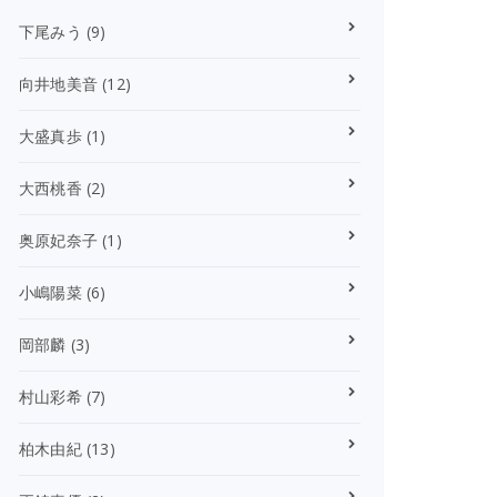
下尾みう
(9)
向井地美音
(12)
大盛真歩
(1)
大西桃香
(2)
奥原妃奈子
(1)
小嶋陽菜
(6)
岡部麟
(3)
村山彩希
(7)
柏木由紀
(13)