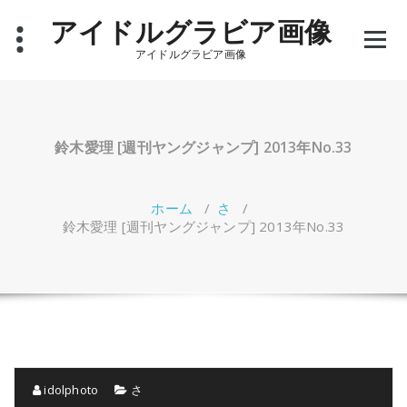
コ
アイドルグラビア画像
ン
テ
アイドルグラビア画像
ン
ツ
へ
ス
キ
鈴木愛理 [週刊ヤングジャンプ] 2013年No.33
ッ
プ
ホーム
/
さ
/
鈴木愛理 [週刊ヤングジャンプ] 2013年No.33
idolphoto
さ