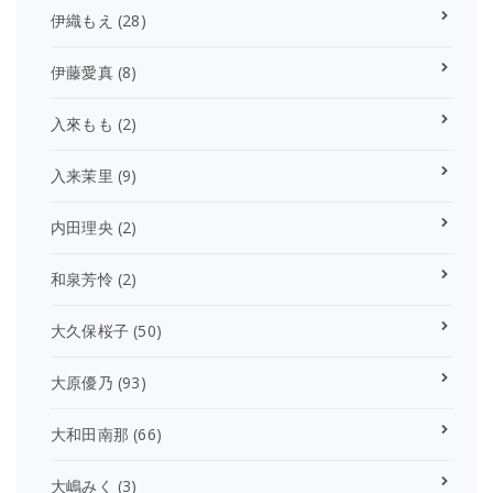
伊織もえ
(28)
伊藤愛真
(8)
入來もも
(2)
入来茉里
(9)
内田理央
(2)
和泉芳怜
(2)
大久保桜子
(50)
大原優乃
(93)
大和田南那
(66)
大嶋みく
(3)