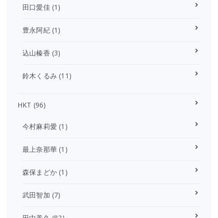
田口愛佳
(1)
豊永阿紀
(1)
込山榛香
(3)
鈴木くるみ
(11)
HKT
(96)
今村麻莉愛
(1)
最上奈那華
(1)
森保まどか
(1)
武田智加
(7)
田中美久
(82)