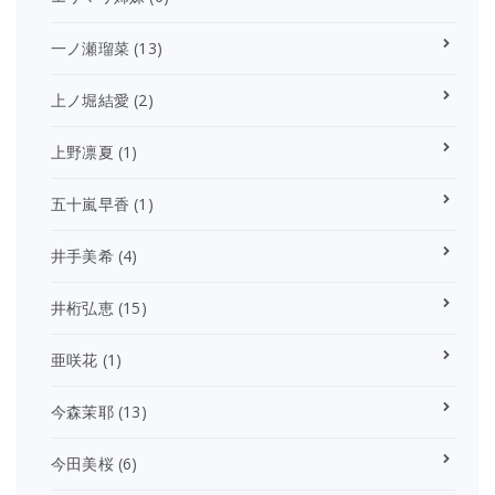
一ノ瀬瑠菜
(13)
上ノ堀結愛
(2)
上野凛夏
(1)
五十嵐早香
(1)
井手美希
(4)
井桁弘恵
(15)
亜咲花
(1)
今森茉耶
(13)
今田美桜
(6)