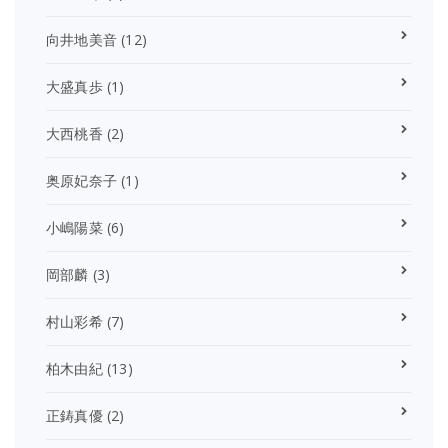
向井地美音
(12)
大盛真歩
(1)
大西桃香
(2)
奥原妃奈子
(1)
小嶋陽菜
(6)
岡部麟
(3)
村山彩希
(7)
柏木由紀
(13)
正鋳真優
(2)