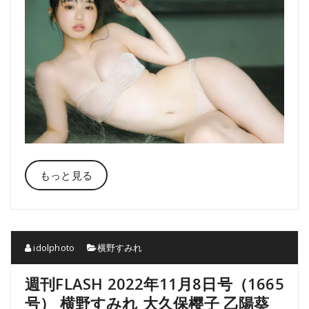
もっと見る
idolphoto
横野すみれ
週刊FLASH 2022年11月8日号（1665
号） 横野すみれ 大久保樱子 乙陽葵