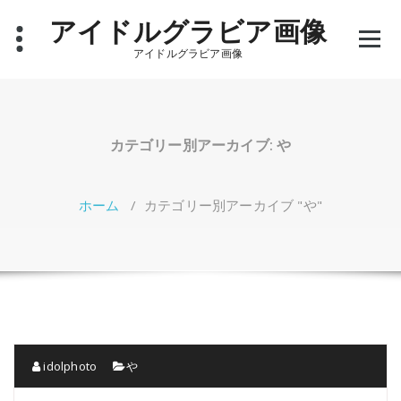
コ
アイドルグラビア画像
ン
テ
アイドルグラビア画像
ン
ツ
へ
ス
キ
カテゴリー別アーカイブ: や
ッ
プ
ホーム
/
カテゴリー別アーカイブ "や"
idolphoto
や