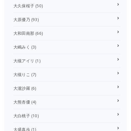
大久保桜子
(50)
大原優乃
(93)
大和田南那
(66)
大嶋みく
(3)
大槻アイリ
(1)
大槻りこ
(7)
大瀧沙羅
(6)
大熊杏優
(4)
大白桃子
(10)
大盛真歩
(1)