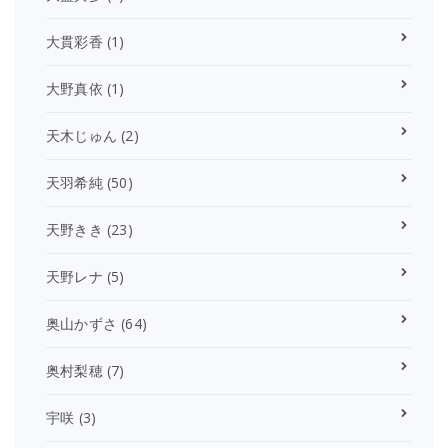
大貫彩香
(1)
大野真依
(1)
天木じゅん
(2)
天羽希純
(50)
天野きき
(23)
天野レナ
(5)
奥山かずさ
(64)
奥村梨穂
(7)
宇咲
(3)