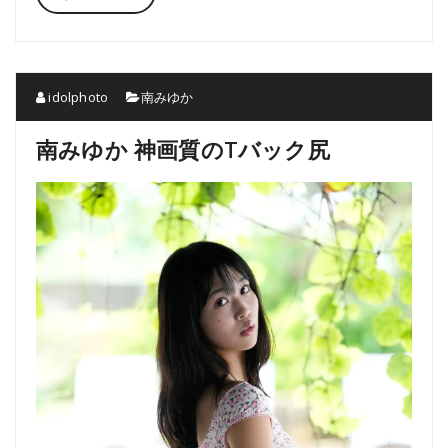
idolphoto
南みゆか
南みゆか 神画質のTバック尻