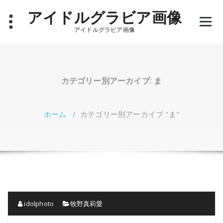
コ
アイドルグラビア画像
ン
テ
アイドルグラビア画像
ン
ツ
へ
ス
キ
カテゴリー別アーカイブ: ま
ッ
プ
ホーム
/
カテゴリー別アーカイブ "ま"
idolphoto
牧野真莉愛