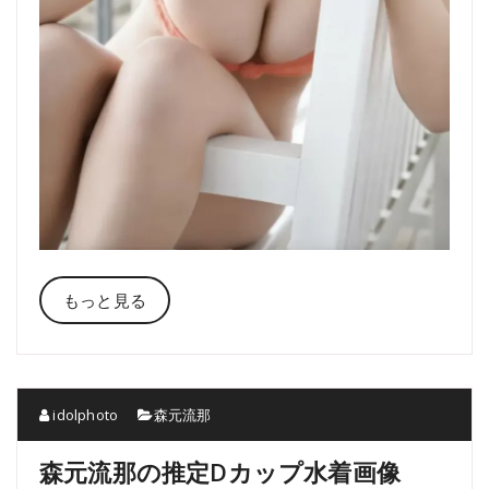
もっと見る
idolphoto
森元流那
森元流那の推定Dカップ水着画像