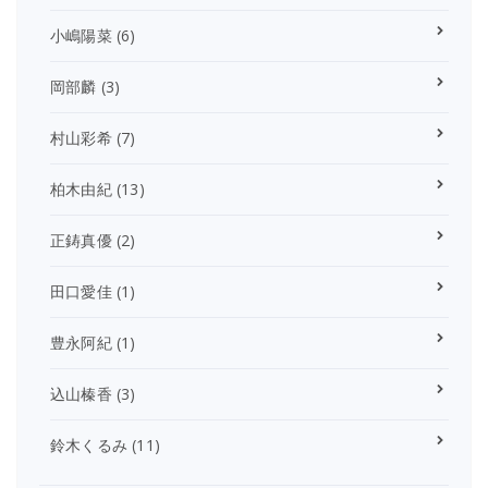
小嶋陽菜
(6)
岡部麟
(3)
村山彩希
(7)
柏木由紀
(13)
正鋳真優
(2)
田口愛佳
(1)
豊永阿紀
(1)
込山榛香
(3)
鈴木くるみ
(11)