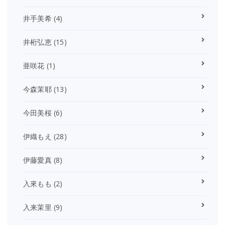
井手美希
(4)
井桁弘恵
(15)
亜咲花
(1)
今森茉耶
(13)
今田美桜
(6)
伊織もえ
(28)
伊藤愛真
(8)
入來もも
(2)
入来茉里
(9)