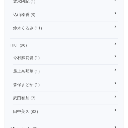
豊永阿紀
(1)
込山榛香
(3)
鈴木くるみ
(11)
HKT
(96)
今村麻莉愛
(1)
最上奈那華
(1)
森保まどか
(1)
武田智加
(7)
田中美久
(82)