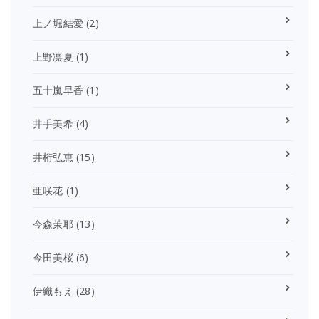
上ノ堀結愛
(2)
上野凛夏
(1)
五十嵐早香
(1)
井手美希
(4)
井桁弘恵
(15)
亜咲花
(1)
今森茉耶
(13)
今田美桜
(6)
伊織もえ
(28)