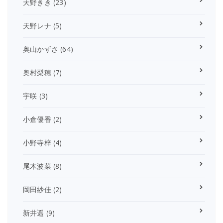
天野きき
(23)
天野レナ
(5)
奥山かずさ
(64)
奥村梨穂
(7)
宇咲
(3)
小倉優香
(2)
小野寺梓
(4)
尾木波菜
(8)
岡田紗佳
(2)
新井遥
(9)