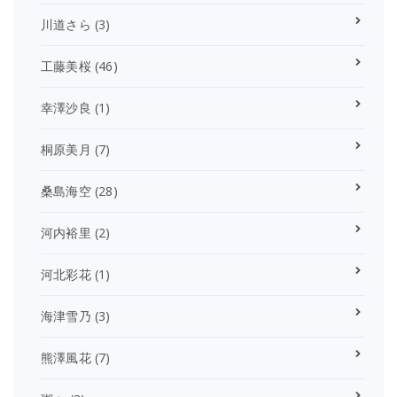
川道さら
(3)
工藤美桜
(46)
幸澤沙良
(1)
桐原美月
(7)
桑島海空
(28)
河内裕里
(2)
河北彩花
(1)
海津雪乃
(3)
熊澤風花
(7)