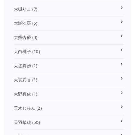
大槻りこ
(7)
大瀧沙羅
(6)
大熊杏優
(4)
大白桃子
(10)
大盛真歩
(1)
大貫彩香
(1)
大野真依
(1)
天木じゅん
(2)
天羽希純
(50)