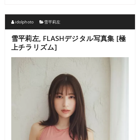
idolphoto
雪平莉左
雪平莉左, FLASHデジタル写真集 [極
上チラリズム]