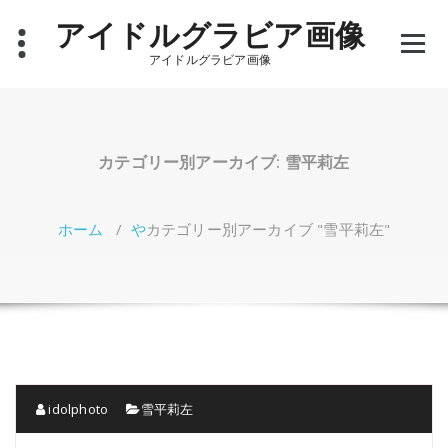
コ
アイドルグラビア画像
ン
テ
アイドルグラビア画像
ン
ツ
へ
ス
キ
カテゴリー別アーカイブ: 雪平莉左
ッ
プ
ホーム
/
や
カテゴリー別アーカイブ "雪平莉左"
idolphoto
雪平莉左