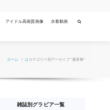
アイドル高画質画像
水着動画
ホーム
/
は
カテゴリー別アーカイブ "蓬莱舞"
雑誌別グラビア一覧