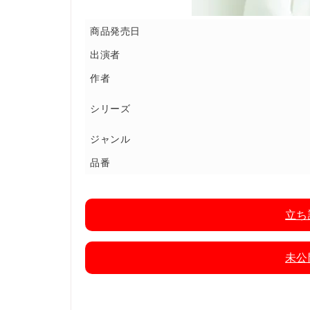
商品発売日
出演者
作者
シリーズ
ジャンル
品番
立ち
未公