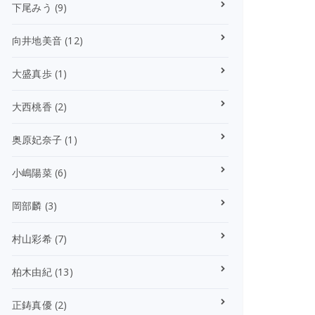
下尾みう
(9)
向井地美音
(12)
大盛真歩
(1)
大西桃香
(2)
奥原妃奈子
(1)
小嶋陽菜
(6)
岡部麟
(3)
村山彩希
(7)
柏木由紀
(13)
正鋳真優
(2)