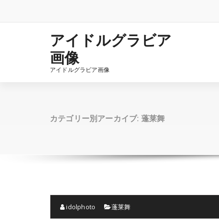
コ
ン
テ
ン
アイドルグラビア
ツ
画像
へ
ス
アイドルグラビア画像
キ
ッ
プ
カテゴリー別アーカイブ: 蓬莱舞
idolphoto
蓬莱舞