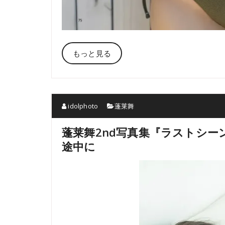
もっと見る
idolphoto
蓬莱舞
蓬莱舞2nd写真集『ラストシー
途中に