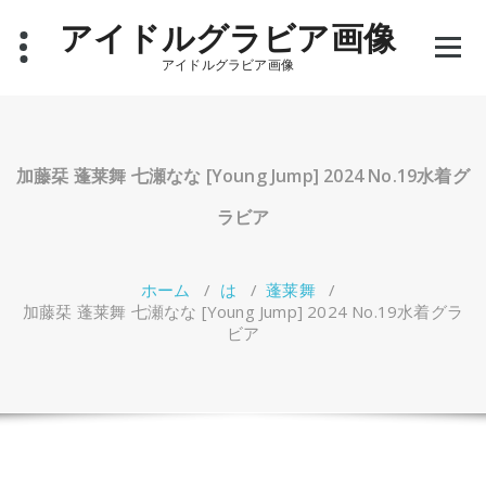
コ
アイドルグラビア画像
ン
テ
アイドルグラビア画像
ン
ツ
へ
ス
キ
加藤栞 蓬莱舞 七瀬なな [Young Jump] 2024 No.19水着グ
ッ
プ
ラビア
ホーム
/
は
/
蓬莱舞
/
加藤栞 蓬莱舞 七瀬なな [Young Jump] 2024 No.19水着グラ
ビア