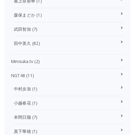
最上奈那華
(1)
森保まどか
(1)
武田智加
(7)
田中美久
(82)
Minisuka.tv
(2)
NGT48
(11)
中村歩加
(1)
小越春花
(1)
本間日陽
(7)
真下華穂
(1)