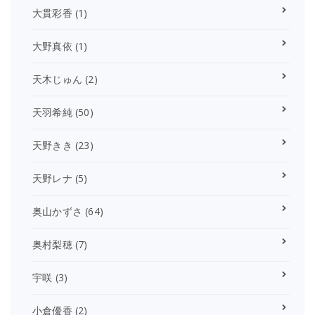
大貫彩香
(1)
大野真依
(1)
天木じゅん
(2)
天羽希純
(50)
天野きき
(23)
天野レナ
(5)
奥山かずさ
(64)
奥村梨穂
(7)
宇咲
(3)
小倉優香
(2)