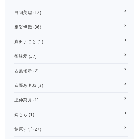
白間美瑠
(12)
相楽伊織
(36)
真田まこと
(1)
篠崎愛
(37)
西葉瑞希
(2)
進藤あまね
(3)
里仲菜月
(1)
鈴もも
(1)
鈴原すず
(27)