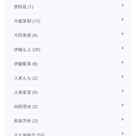
亜咲花
(1)
今森茉耶
(13)
今田美桜
(6)
伊織もえ
(28)
伊藤愛真
(8)
入來もも
(2)
入来茉里
(9)
内田理央
(2)
和泉芳怜
(2)
大久保桜子
(50)