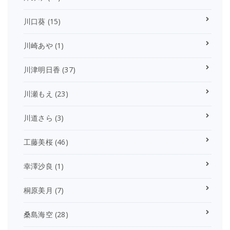
川口葵
(15)
川崎あや
(1)
川津明日香
(37)
川瀬もえ
(23)
川道さら
(3)
工藤美桜
(46)
幸澤沙良
(1)
桐原美月
(7)
桑島海空
(28)