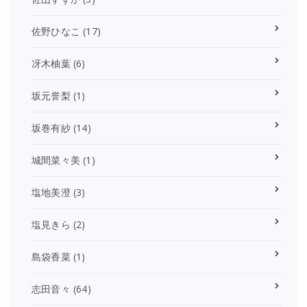
佐野ひなこ
(17)
冴木柚葉
(6)
坂元誉梨
(1)
坂巻有紗
(14)
城間菜々美
(1)
塩地美澄
(3)
塩見きら
(2)
島袋香菜
(1)
志田音々
(64)