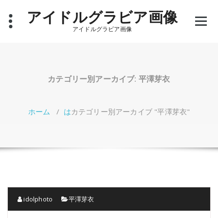
コ
アイドルグラビア画像
ン
テ
アイドルグラビア画像
ン
ツ
へ
ス
キ
カテゴリー別アーカイブ: 平澤芽衣
ッ
プ
ホーム
/
は
カテゴリー別アーカイブ "平澤芽衣"
idolphoto
平澤芽衣