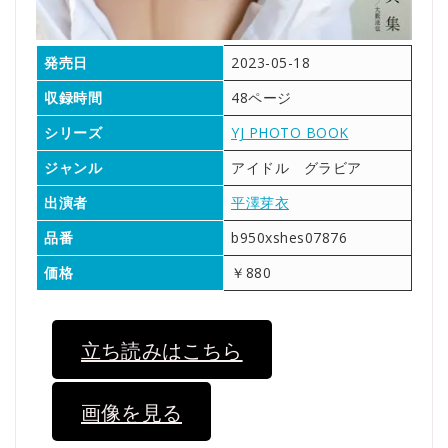
発売日
2023-05-18
収録時間
48ページ
シリーズ
YJ PHOTO BOOK
ジャンル
アイドル グラビア
出演者
平澤芽衣
品番
b950xshes07876
価格
￥880
立ち読みはこちら
画像を見る