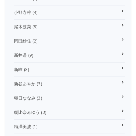
小野寺梓
(4)
尾木波菜
(8)
岡田紗佳
(2)
新井遥
(9)
新唯
(8)
新谷あやか
(3)
朝日ななみ
(3)
朝比奈みゆう
(3)
梅澤美波
(1)