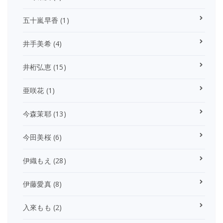
五十嵐早香
(1)
井手美希
(4)
井桁弘恵
(15)
亜咲花
(1)
今森茉耶
(13)
今田美桜
(6)
伊織もえ
(28)
伊藤愛真
(8)
入來もも
(2)