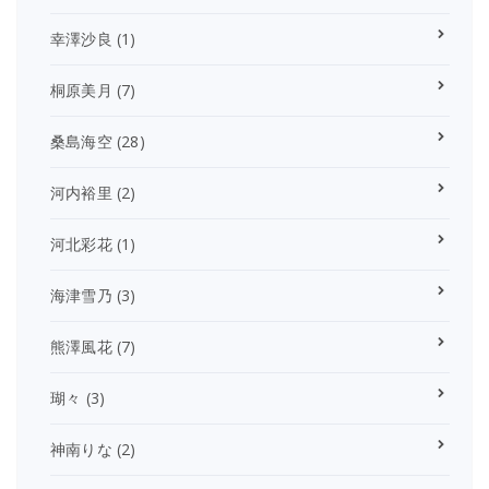
幸澤沙良
(1)
桐原美月
(7)
桑島海空
(28)
河内裕里
(2)
河北彩花
(1)
海津雪乃
(3)
熊澤風花
(7)
瑚々
(3)
神南りな
(2)