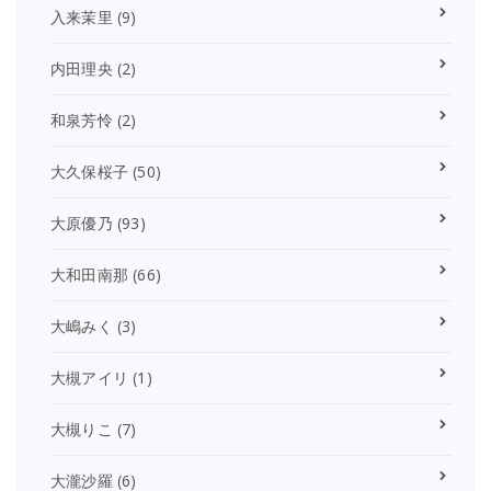
入来茉里
(9)
内田理央
(2)
和泉芳怜
(2)
大久保桜子
(50)
大原優乃
(93)
大和田南那
(66)
大嶋みく
(3)
大槻アイリ
(1)
大槻りこ
(7)
大瀧沙羅
(6)