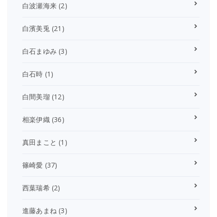
白波瀬海来
(2)
白濱美兎
(21)
白石まゆみ
(3)
白石時
(1)
白間美瑠
(12)
相楽伊織
(36)
真田まこと
(1)
篠崎愛
(37)
西葉瑞希
(2)
進藤あまね
(3)