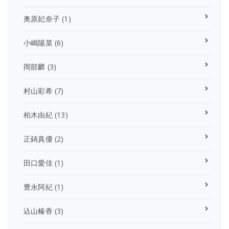
奥原妃奈子
(1)
小嶋陽菜
(6)
岡部麟
(3)
村山彩希
(7)
柏木由紀
(13)
正鋳真優
(2)
田口愛佳
(1)
豊永阿紀
(1)
込山榛香
(3)