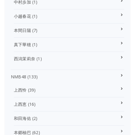
中村歩加
(1)
小越春花
(1)
本間日陽
(7)
真下華穂
(1)
西潟茉莉奈
(1)
NMB48
(133)
上西怜
(39)
上西恵
(16)
和田海佑
(2)
本郷柚巴
(62)