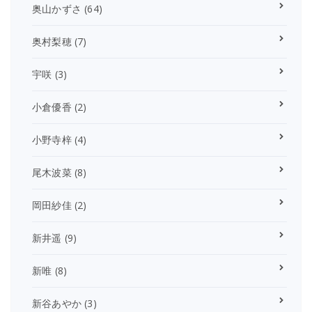
奥山かずさ
(64)
奥村梨穂
(7)
宇咲
(3)
小倉優香
(2)
小野寺梓
(4)
尾木波菜
(8)
岡田紗佳
(2)
新井遥
(9)
新唯
(8)
新谷あやか
(3)