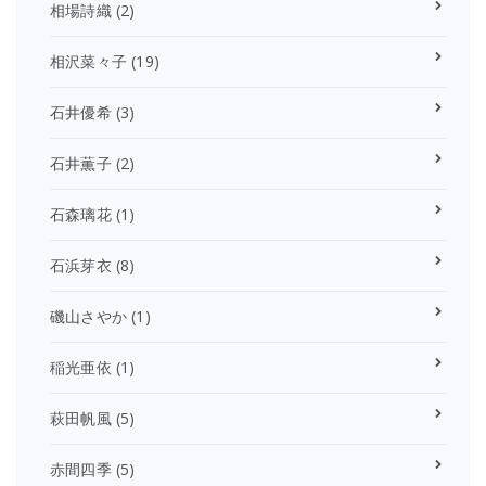
相場詩織
(2)
相沢菜々子
(19)
石井優希
(3)
石井薫子
(2)
石森璃花
(1)
石浜芽衣
(8)
磯山さやか
(1)
稲光亜依
(1)
萩田帆風
(5)
赤間四季
(5)