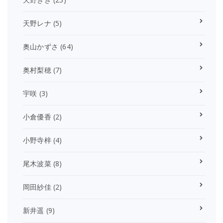
天野レナ
(5)
奥山かずさ
(64)
奥村梨穂
(7)
宇咲
(3)
小倉優香
(2)
小野寺梓
(4)
尾木波菜
(8)
岡田紗佳
(2)
新井遥
(9)