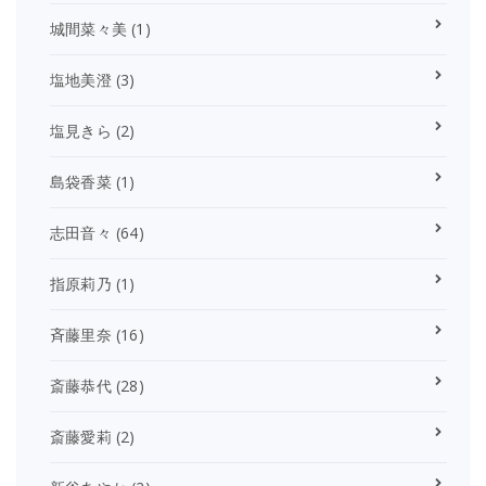
城間菜々美
(1)
塩地美澄
(3)
塩見きら
(2)
島袋香菜
(1)
志田音々
(64)
指原莉乃
(1)
斉藤里奈
(16)
斎藤恭代
(28)
斎藤愛莉
(2)