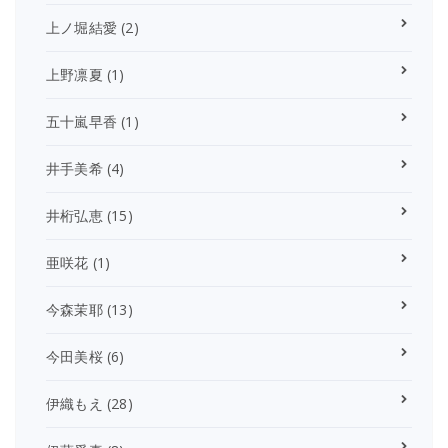
上ノ堀結愛
(2)
上野凛夏
(1)
五十嵐早香
(1)
井手美希
(4)
井桁弘恵
(15)
亜咲花
(1)
今森茉耶
(13)
今田美桜
(6)
伊織もえ
(28)