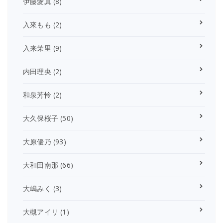
伊藤愛真
(8)
入來もも
(2)
入来茉里
(9)
内田理央
(2)
和泉芳怜
(2)
大久保桜子
(50)
大原優乃
(93)
大和田南那
(66)
大嶋みく
(3)
大槻アイリ
(1)