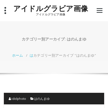
コ
アイドルグラビア画像
ン
テ
アイドルグラビア画像
ン
ツ
へ
ス
キ
カテゴリー別アーカイブ: はのんまゆ
ッ
プ
ホーム
/
は
カテゴリー別アーカイブ "はのんまゆ"
idolphoto
はのんまゆ