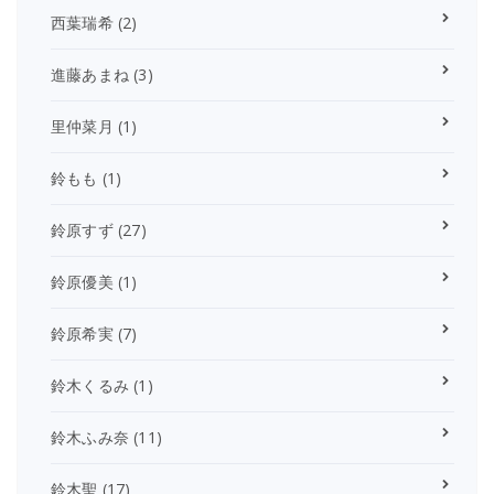
西葉瑞希
(2)
進藤あまね
(3)
里仲菜月
(1)
鈴もも
(1)
鈴原すず
(27)
鈴原優美
(1)
鈴原希実
(7)
鈴木くるみ
(1)
鈴木ふみ奈
(11)
鈴木聖
(17)