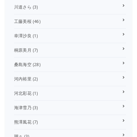
川道さら
(3)
工藤美桜
(46)
幸澤沙良
(1)
桐原美月
(7)
桑島海空
(28)
河内裕里
(2)
河北彩花
(1)
海津雪乃
(3)
熊澤風花
(7)
瑚々
(3)