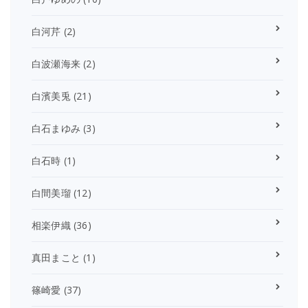
白河芹
(2)
白波瀬海来
(2)
白濱美兎
(21)
白石まゆみ
(3)
白石時
(1)
白間美瑠
(12)
相楽伊織
(36)
真田まこと
(1)
篠崎愛
(37)