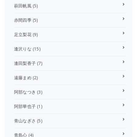
萩田帆風
(5)
赤間四季
(5)
足立梨花
(9)
逢沢りな
(15)
逢田梨香子
(7)
遠藤まめ
(2)
阿部なつき
(3)
阿部華也子
(1)
青山なぎさ
(5)
青島心
(4)