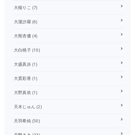
大槻りこ
(7)
大瀧沙羅
(6)
大熊杏優
(4)
大白桃子
(10)
大盛真歩
(1)
大貫彩香
(1)
大野真依
(1)
天木じゅん
(2)
天羽希純
(50)
天野きき
(23)