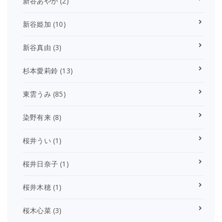
新谷あやか
(2)
新谷姫加
(10)
新谷真由
(3)
杉本愛莉鈴
(13)
東雲うみ
(85)
染野有来
(8)
桜井うい
(1)
桜井日奈子
(1)
桜井木穂
(1)
桜木心菜
(3)