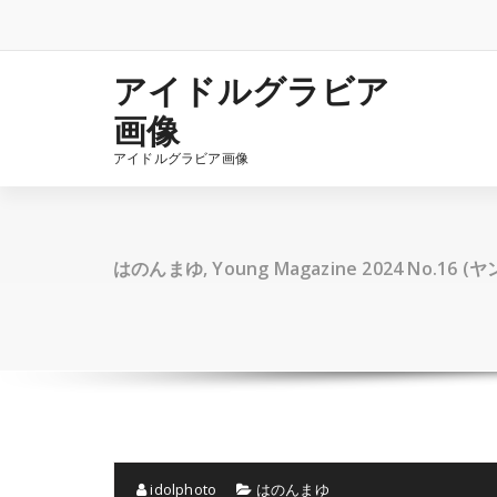
コ
ン
テ
ン
アイドルグラビア
ツ
画像
へ
ス
アイドルグラビア画像
キ
ッ
プ
はのんまゆ, Young Magazine 2024 No.16 
idolphoto
はのんまゆ