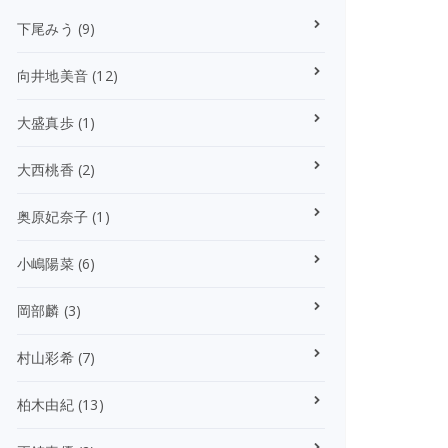
下尾みう
(9)
向井地美音
(12)
大盛真歩
(1)
大西桃香
(2)
奥原妃奈子
(1)
小嶋陽菜
(6)
岡部麟
(3)
村山彩希
(7)
柏木由紀
(13)