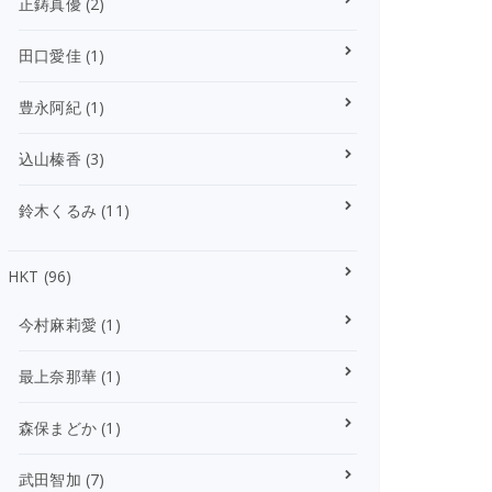
正鋳真優
(2)
田口愛佳
(1)
豊永阿紀
(1)
込山榛香
(3)
鈴木くるみ
(11)
HKT
(96)
今村麻莉愛
(1)
最上奈那華
(1)
森保まどか
(1)
武田智加
(7)