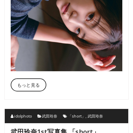
もっと見る
idolphoto
武田玲奈
「short」
,
武田玲奈
武田玲奈1st写真集 「short」