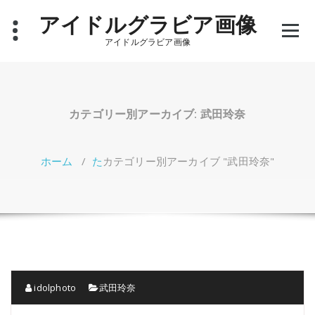
コ
アイドルグラビア画像
ン
テ
アイドルグラビア画像
ン
ツ
へ
ス
キ
カテゴリー別アーカイブ: 武田玲奈
ッ
プ
ホーム
/
た
カテゴリー別アーカイブ "武田玲奈"
idolphoto
武田玲奈