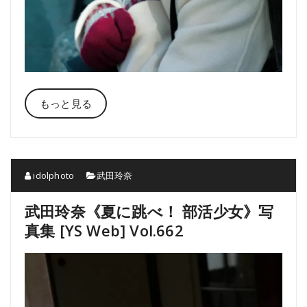
もっと見る
idolphoto
武田玲奈
武田玲奈《夏に跳べ！ 部活少女》写
真集 [YS Web] Vol.662