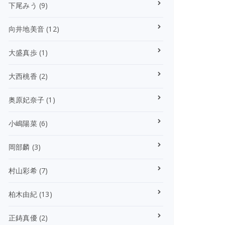
下尾みう
(9)
向井地美音
(12)
大盛真歩
(1)
大西桃香
(2)
奥原妃奈子
(1)
小嶋陽菜
(6)
岡部麟
(3)
村山彩希
(7)
柏木由紀
(13)
正鋳真優
(2)