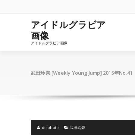
コ
ン
テ
ン
アイドルグラビア
ツ
画像
へ
ス
アイドルグラビア画像
キ
ッ
プ
武田玲奈 [Weekly Young Jump] 2015年No.41
idolphoto
武田玲奈