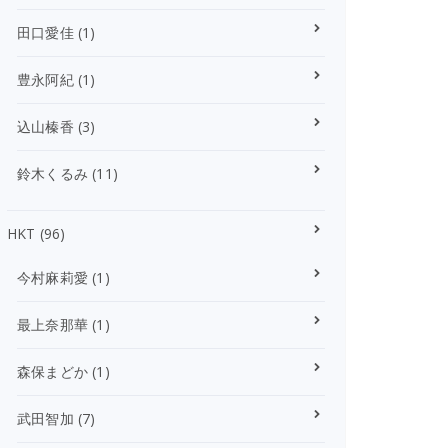
田口愛佳
(1)
豊永阿紀
(1)
込山榛香
(3)
鈴木くるみ
(11)
HKT
(96)
今村麻莉愛
(1)
最上奈那華
(1)
森保まどか
(1)
武田智加
(7)