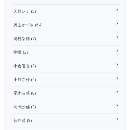
天野レナ
(5)
奥山かずさ
(64)
奥村梨穂
(7)
宇咲
(3)
小倉優香
(2)
小野寺梓
(4)
尾木波菜
(8)
岡田紗佳
(2)
新井遥
(9)