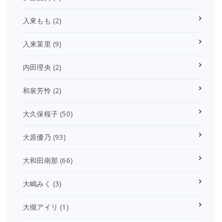
入來もも
(2)
入来茉里
(9)
内田理央
(2)
和泉芳怜
(2)
大久保桜子
(50)
大原優乃
(93)
大和田南那
(66)
大嶋みく
(3)
大槻アイリ
(1)