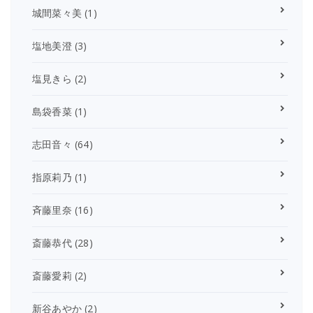
城間菜々美
(1)
塩地美澄
(3)
塩見きら
(2)
島袋香菜
(1)
志田音々
(64)
指原莉乃
(1)
斉藤里奈
(16)
斎藤恭代
(28)
斎藤愛莉
(2)
新谷あやか
(2)