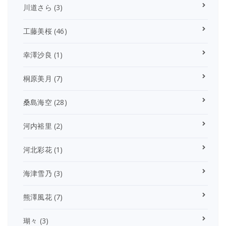
川道さら
(3)
工藤美桜
(46)
幸澤沙良
(1)
桐原美月
(7)
桑島海空
(28)
河内裕里
(2)
河北彩花
(1)
海津雪乃
(3)
熊澤風花
(7)
瑚々
(3)