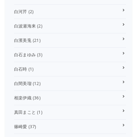
白河芹
(2)
白波瀬海来
(2)
白濱美兎
(21)
白石まゆみ
(3)
白石時
(1)
白間美瑠
(12)
相楽伊織
(36)
真田まこと
(1)
篠崎愛
(37)