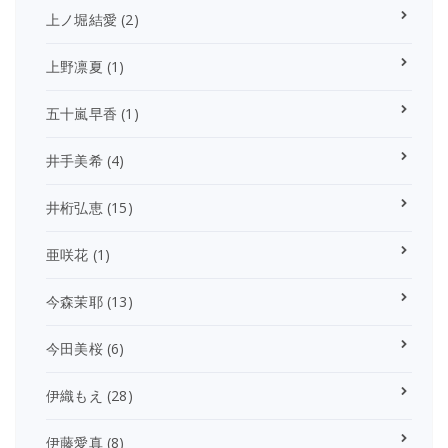
上ノ堀結愛
(2)
上野凛夏
(1)
五十嵐早香
(1)
井手美希
(4)
井桁弘恵
(15)
亜咲花
(1)
今森茉耶
(13)
今田美桜
(6)
伊織もえ
(28)
伊藤愛真
(8)