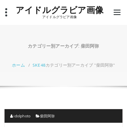
コ
アイドルグラビア画像
ン
テ
アイドルグラビア画像
ン
ツ
へ
ス
キ
カテゴリー別アーカイブ: 柴田阿弥
ッ
プ
ホーム
/
SKE48
カテゴリー別アーカイブ "柴田阿弥"
idolphoto
柴田阿弥