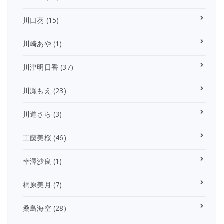
川口葵
(15)
川崎あや
(1)
川津明日香
(37)
川瀬もえ
(23)
川道さら
(3)
工藤美桜
(46)
幸澤沙良
(1)
桐原美月
(7)
桑島海空
(28)