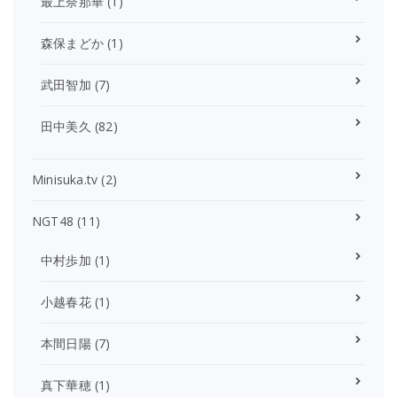
最上奈那華
(1)
森保まどか
(1)
武田智加
(7)
田中美久
(82)
Minisuka.tv
(2)
NGT48
(11)
中村歩加
(1)
小越春花
(1)
本間日陽
(7)
真下華穂
(1)