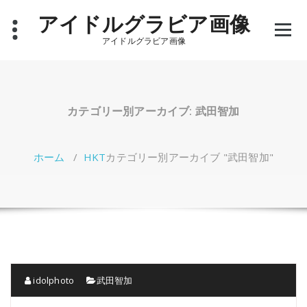
コ
アイドルグラビア画像
ン
テ
アイドルグラビア画像
ン
ツ
へ
ス
キ
カテゴリー別アーカイブ: 武田智加
ッ
プ
ホーム
/
HKT
カテゴリー別アーカイブ "武田智加"
idolphoto
武田智加