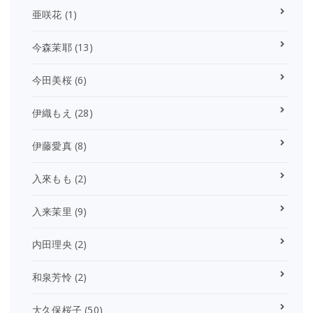
亜咲花
(1)
今森茉耶
(13)
今田美桜
(6)
伊織もえ
(28)
伊藤愛真
(8)
入來もも
(2)
入来茉里
(9)
内田理央
(2)
和泉芳怜
(2)
大久保桜子
(50)