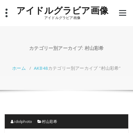
コ
アイドルグラビア画像
ン
テ
アイドルグラビア画像
ン
ツ
へ
ス
キ
カテゴリー別アーカイブ: 村山彩希
ッ
プ
ホーム
/
AKB48
カテゴリー別アーカイブ "村山彩希"
idolphoto
村山彩希