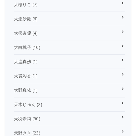
大槻りこ
(7)
大瀧沙羅
(6)
大熊杏優
(4)
大白桃子
(10)
大盛真歩
(1)
大貫彩香
(1)
大野真依
(1)
天木じゅん
(2)
天羽希純
(50)
天野きき
(23)