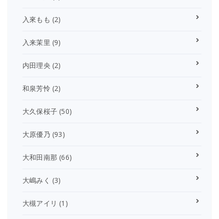
入來もも
(2)
入来茉里
(9)
内田理央
(2)
和泉芳怜
(2)
大久保桜子
(50)
大原優乃
(93)
大和田南那
(66)
大嶋みく
(3)
大槻アイリ
(1)