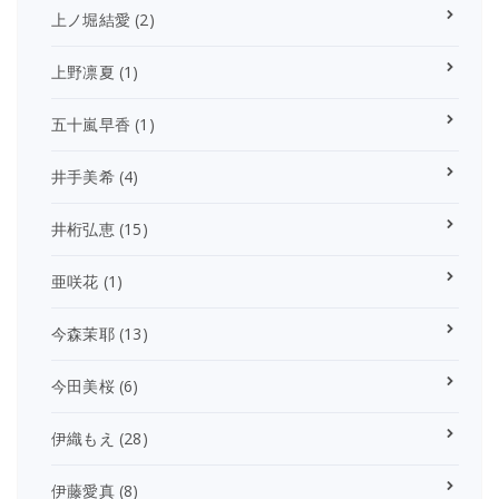
上ノ堀結愛
(2)
上野凛夏
(1)
五十嵐早香
(1)
井手美希
(4)
井桁弘恵
(15)
亜咲花
(1)
今森茉耶
(13)
今田美桜
(6)
伊織もえ
(28)
伊藤愛真
(8)