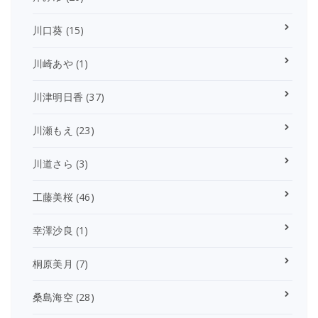
川口葵
(15)
川崎あや
(1)
川津明日香
(37)
川瀬もえ
(23)
川道さら
(3)
工藤美桜
(46)
幸澤沙良
(1)
桐原美月
(7)
桑島海空
(28)