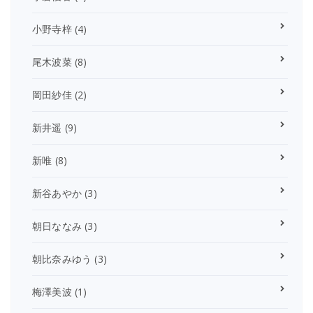
小野寺梓
(4)
尾木波菜
(8)
岡田紗佳
(2)
新井遥
(9)
新唯
(8)
新谷あやか
(3)
朝日ななみ
(3)
朝比奈みゆう
(3)
梅澤美波
(1)