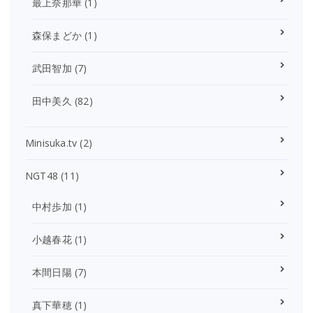
最上奈那華
(1)
森保まどか
(1)
武田智加
(7)
田中美久
(82)
Minisuka.tv
(2)
NGT48
(11)
中村歩加
(1)
小越春花
(1)
本間日陽
(7)
真下華穂
(1)