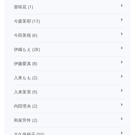
亜咲花
(1)
今森茉耶
(13)
今田美桜
(6)
伊織もえ
(28)
伊藤愛真
(8)
入來もも
(2)
入来茉里
(9)
内田理央
(2)
和泉芳怜
(2)
大久保桜子
(50)