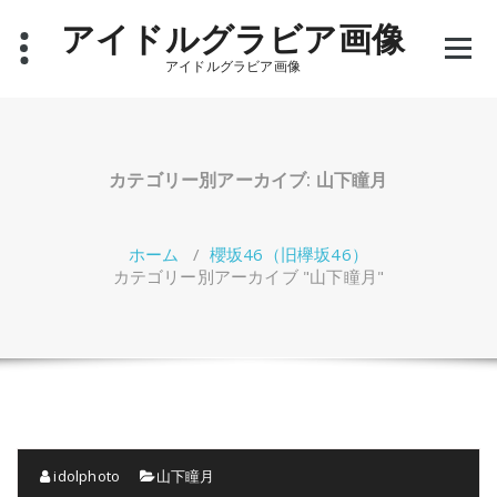
コ
アイドルグラビア画像
ン
テ
アイドルグラビア画像
ン
ツ
へ
ス
キ
カテゴリー別アーカイブ: 山下瞳月
ッ
プ
ホーム
/
櫻坂46（旧欅坂46）
カテゴリー別アーカイブ "山下瞳月"
idolphoto
山下瞳月