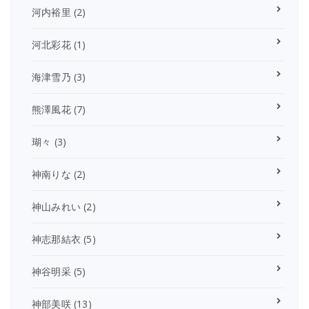
河内裕里
(2)
河北彩花
(1)
海津雪乃
(3)
熊澤風花
(7)
瑚々
(3)
神南りな
(2)
神山みれい
(2)
神志那結衣
(5)
神谷明采
(5)
神部美咲
(13)