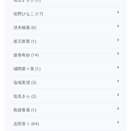
佐野ひなこ
(17)
冴木柚葉
(6)
坂元誉梨
(1)
坂巻有紗
(14)
城間菜々美
(1)
塩地美澄
(3)
塩見きら
(2)
島袋香菜
(1)
志田音々
(64)