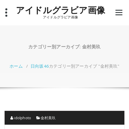
コ
アイドルグラビア画像
ン
テ
アイドルグラビア画像
ン
ツ
へ
ス
キ
カテゴリー別アーカイブ: 金村美玖
ッ
プ
ホーム
/
日向坂46
カテゴリー別アーカイブ "金村美玖"
idolphoto
金村美玖