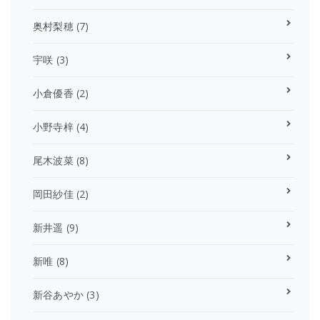
奥村梨穂
(7)
宇咲
(3)
小倉優香
(2)
小野寺梓
(4)
尾木波菜
(8)
岡田紗佳
(2)
新井遥
(9)
新唯
(8)
新谷あやか
(3)