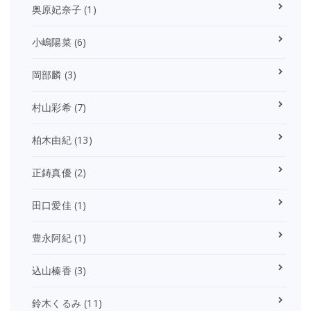
奥原妃奈子
(1)
小嶋陽菜
(6)
岡部麟
(3)
村山彩希
(7)
柏木由紀
(13)
正鋳真優
(2)
田口愛佳
(1)
豊永阿紀
(1)
込山榛香
(3)
鈴木くるみ
(11)