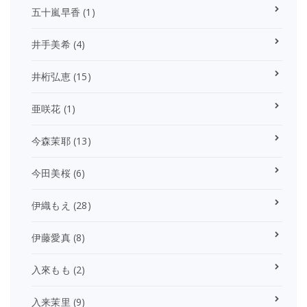
五十嵐早香
(1)
井手美希
(4)
井桁弘恵
(15)
亜咲花
(1)
今森茉耶
(13)
今田美桜
(6)
伊織もえ
(28)
伊藤愛真
(8)
入來もも
(2)
入来茉里
(9)