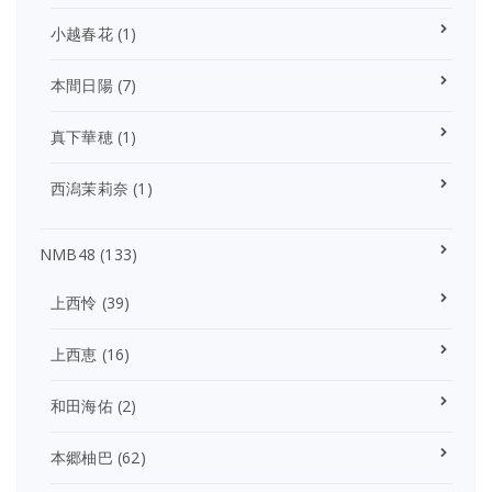
小越春花
(1)
本間日陽
(7)
真下華穂
(1)
西潟茉莉奈
(1)
NMB48
(133)
上西怜
(39)
上西恵
(16)
和田海佑
(2)
本郷柚巴
(62)