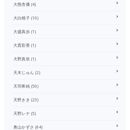
大熊杏優
(4)
大白桃子
(10)
大盛真歩
(1)
大貫彩香
(1)
大野真依
(1)
天木じゅん
(2)
天羽希純
(50)
天野きき
(23)
天野レナ
(5)
奥山かずさ
(64)