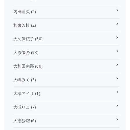
内田理央
(2)
和泉芳怜
(2)
大久保桜子
(50)
大原優乃
(93)
大和田南那
(66)
大嶋みく
(3)
大槻アイリ
(1)
大槻りこ
(7)
大瀧沙羅
(6)