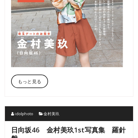
もっと見る
idolphoto
金村美玖
日向坂46 金村美玖1st写真集 羅針