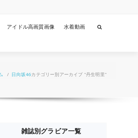
アイドル高画質画像
水着動画
ム
/
日向坂46
カテゴリー別アーカイブ "丹生明里"
雑誌別グラビア一覧