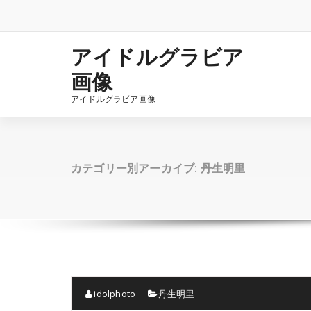
コ
ン
テ
ン
アイドルグラビア
ツ
画像
へ
ス
アイドルグラビア画像
キ
ッ
プ
カテゴリー別アーカイブ: 丹生明里
idolphoto
丹生明里