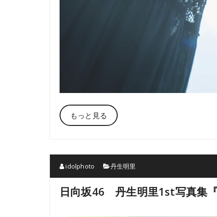
もっと見る
idolphoto
丹生明里
日向坂46 丹生明里1st写真集