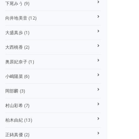
下尾みう
(9)
向井地美音
(12)
大盛真歩
(1)
大西桃香
(2)
奥原妃奈子
(1)
小嶋陽菜
(6)
岡部麟
(3)
村山彩希
(7)
柏木由紀
(13)
正鋳真優
(2)