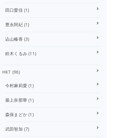
田口愛佳
(1)
豊永阿紀
(1)
込山榛香
(3)
鈴木くるみ
(11)
HKT
(96)
今村麻莉愛
(1)
最上奈那華
(1)
森保まどか
(1)
武田智加
(7)