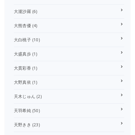
大瀧沙羅
(6)
大熊杏優
(4)
大白桃子
(10)
大盛真歩
(1)
大貫彩香
(1)
大野真依
(1)
天木じゅん
(2)
天羽希純
(50)
天野きき
(23)