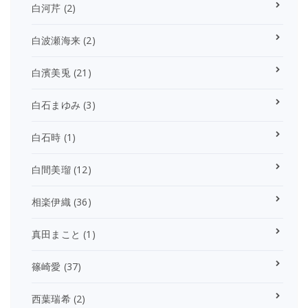
白河芹
(2)
白波瀬海来
(2)
白濱美兎
(21)
白石まゆみ
(3)
白石時
(1)
白間美瑠
(12)
相楽伊織
(36)
真田まこと
(1)
篠崎愛
(37)
西葉瑞希
(2)