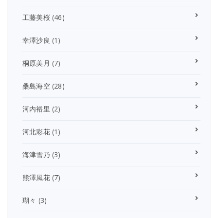
工藤美桜
(46)
幸澤沙良
(1)
桐原美月
(7)
桑島海空
(28)
河内裕里
(2)
河北彩花
(1)
海津雪乃
(3)
熊澤風花
(7)
瑚々
(3)