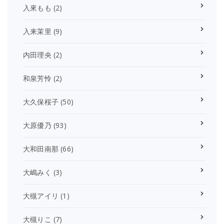
入來もも
(2)
入来茉里
(9)
内田理央
(2)
和泉芳怜
(2)
大久保桜子
(50)
大原優乃
(93)
大和田南那
(66)
大嶋みく
(3)
大槻アイリ
(1)
大槻りこ
(7)