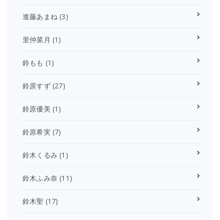
進藤あまね
(3)
里仲菜月
(1)
鈴もも
(1)
鈴原すず
(27)
鈴原優美
(1)
鈴原希実
(7)
鈴木くるみ
(1)
鈴木ふみ奈
(11)
鈴木聖
(17)