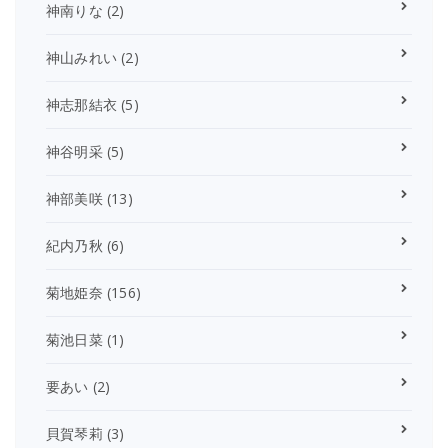
神南りな
(2)
神山みれい
(2)
神志那結衣
(5)
神谷明采
(5)
神部美咲
(13)
紀内乃秋
(6)
菊地姫奈
(156)
菊池日菜
(1)
要あい
(2)
貝賀琴莉
(3)