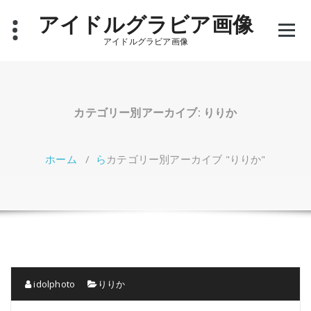
コ
アイドルグラビア画像
ン
テ
アイドルグラビア画像
ン
ツ
へ
ス
キ
カテゴリー別アーカイブ: りりか
ッ
プ
ホーム
/
ら
カテゴリー別アーカイブ "りりか"
idolphoto
りりか