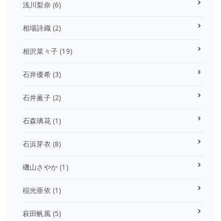
浅川梨奈
(6)
相場詩織
(2)
相沢菜々子
(19)
石井優希
(3)
石井薫子
(2)
石森璃花
(1)
石浜芽衣
(8)
磯山さやか
(1)
稲光亜依
(1)
萩田帆風
(5)