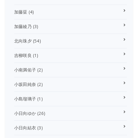
加藤栞
(4)
加藤綾乃
(3)
北向珠夕
(54)
吉柳咲良
(1)
小南満佑子
(2)
小坂田純奈
(2)
小島瑠璃子
(1)
小日向ゆか
(26)
小日向結衣
(3)