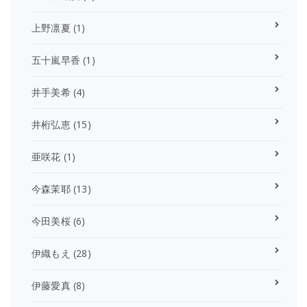
上野凛夏
(1)
五十嵐早香
(1)
井手美希
(4)
井桁弘恵
(15)
亜咲花
(1)
今森茉耶
(13)
今田美桜
(6)
伊織もえ
(28)
伊藤愛真
(8)