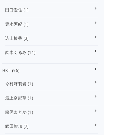
田口愛佳
(1)
豊永阿紀
(1)
込山榛香
(3)
鈴木くるみ
(11)
HKT
(96)
今村麻莉愛
(1)
最上奈那華
(1)
森保まどか
(1)
武田智加
(7)