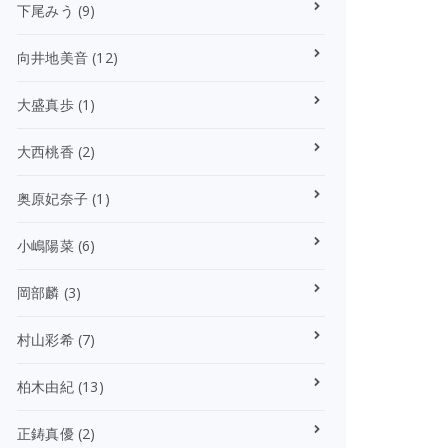
下尾みう
(9)
向井地美音
(12)
大盛真歩
(1)
大西桃香
(2)
奥原妃奈子
(1)
小嶋陽菜
(6)
岡部麟
(3)
村山彩希
(7)
柏木由紀
(13)
正鋳真優
(2)