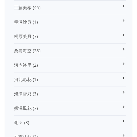
工藤美桜
(46)
幸澤沙良
(1)
桐原美月
(7)
桑島海空
(28)
河内裕里
(2)
河北彩花
(1)
海津雪乃
(3)
熊澤風花
(7)
瑚々
(3)
神南りな
(2)