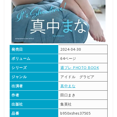
発売日
2024-04-30
ボリューム
64ページ
シリーズ
週プレ PHOTO BOOK
ジャンル
アイドル グラビア
出演者
真中まな
作者
田口まき
出版社
集英社
品番
b950xshes37505