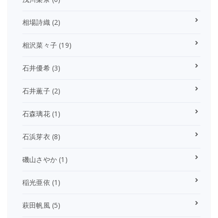
相場詩織
(2)
相沢菜々子
(19)
石井優希
(3)
石井薫子
(2)
石森璃花
(1)
石浜芽衣
(8)
磯山さやか
(1)
稲光亜依
(1)
萩田帆風
(5)