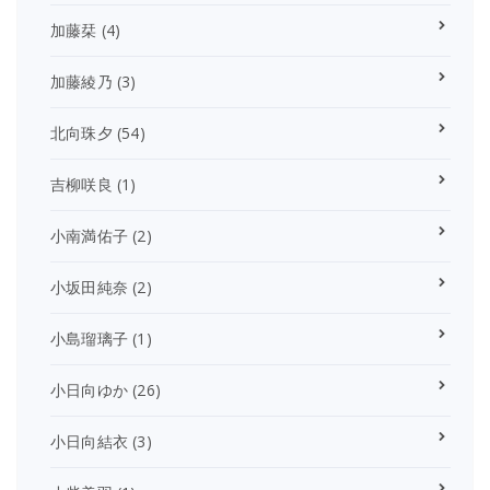
加藤栞
(4)
加藤綾乃
(3)
北向珠夕
(54)
吉柳咲良
(1)
小南満佑子
(2)
小坂田純奈
(2)
小島瑠璃子
(1)
小日向ゆか
(26)
小日向結衣
(3)