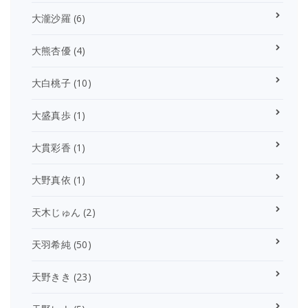
大瀧沙羅
(6)
大熊杏優
(4)
大白桃子
(10)
大盛真歩
(1)
大貫彩香
(1)
大野真依
(1)
天木じゅん
(2)
天羽希純
(50)
天野きき
(23)