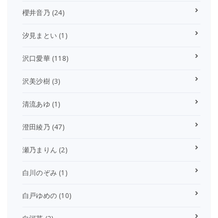
櫻井音乃
(24)
汐見まとい
(1)
沢口愛華
(118)
沢美沙樹
(3)
清流あゆ
(1)
澄田綾乃
(47)
瀬乃まりん
(2)
白川のぞみ
(1)
白戸ゆめの
(10)