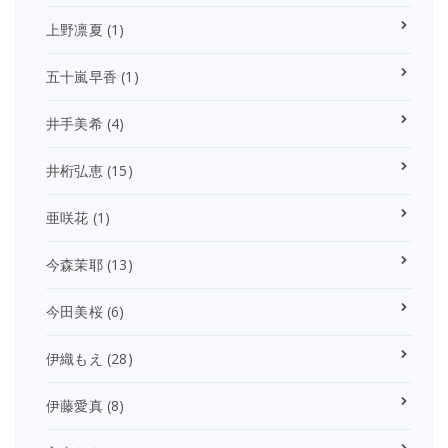
上野凛夏
(1)
五十嵐早香
(1)
井手美希
(4)
井桁弘恵
(15)
亜咲花
(1)
今森茉耶
(13)
今田美桜
(6)
伊織もえ
(28)
伊藤愛真
(8)