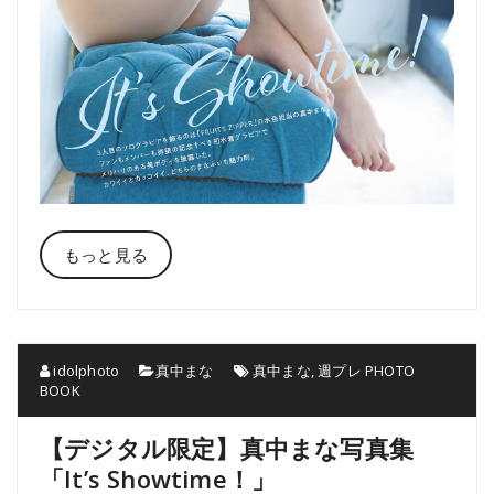
もっと見る
idolphoto
真中まな
真中まな
,
週プレ PHOTO
BOOK
【デジタル限定】真中まな写真集
「It’s Showtime！」