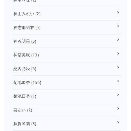
神山みれい
(2)
神志那結衣
(5)
神谷明采
(5)
神部美咲
(13)
紀内乃秋
(6)
菊地姫奈
(156)
菊池日菜
(1)
要あい
(2)
貝賀琴莉
(3)