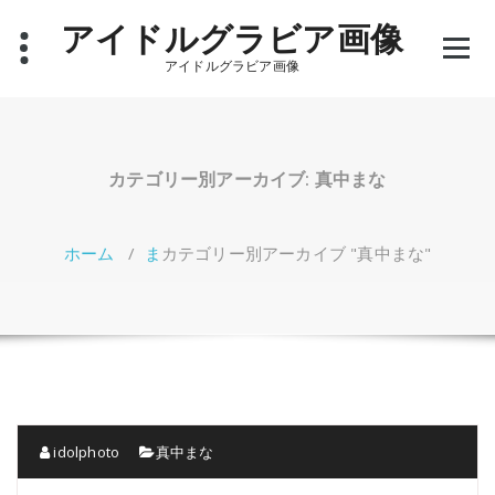
コ
アイドルグラビア画像
ン
テ
アイドルグラビア画像
ン
ツ
へ
ス
キ
カテゴリー別アーカイブ: 真中まな
ッ
プ
ホーム
/
ま
カテゴリー別アーカイブ "真中まな"
idolphoto
真中まな