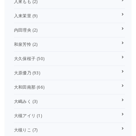
入來もも
(2)
入来茉里
(9)
内田理央
(2)
和泉芳怜
(2)
大久保桜子
(50)
大原優乃
(93)
大和田南那
(66)
大嶋みく
(3)
大槻アイリ
(1)
大槻りこ
(7)