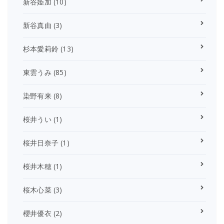
新谷姫加
(10)
新谷真由
(3)
杉本愛莉鈴
(13)
東雲うみ
(85)
染野有来
(8)
桜井うい
(1)
桜井日奈子
(1)
桜井木穂
(1)
桜木心菜
(3)
櫻井優衣
(2)