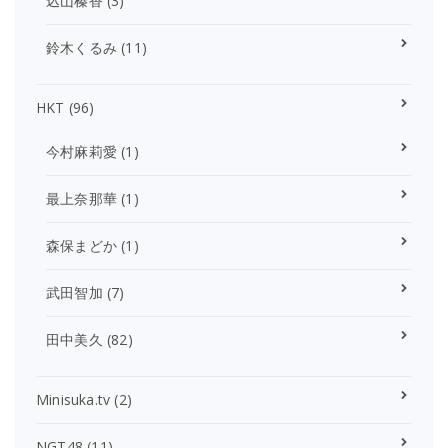
込山榛香
(3)
鈴木くるみ
(11)
HKT
(96)
今村麻莉愛
(1)
最上奈那華
(1)
森保まどか
(1)
武田智加
(7)
田中美久
(82)
Minisuka.tv
(2)
NGT48
(11)