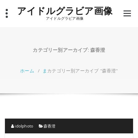
コ
アイドルグラビア画像
ン
テ
アイドルグラビア画像
ン
ツ
へ
ス
キ
カテゴリー別アーカイブ: 森香澄
ッ
プ
ホーム
/
ま
カテゴリー別アーカイブ "森香澄"
idolphoto
森香澄