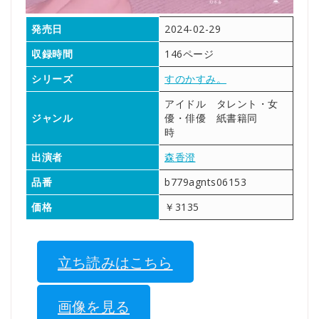
発売日
2024-02-29
収録時間
146ページ
シリーズ
すのかすみ。
アイドル タレント・女
ジャンル
優・俳優 紙書籍同
時
出演者
森香澄
品番
b779agnts06153
価格
￥3135
立ち読みはこちら
画像を見る