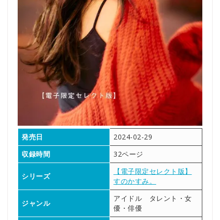
発売日
2024-02-29
収録時間
32ページ
【電子限定セレクト版】
シリーズ
すのかすみ。
アイドル タレント・女
ジャンル
優・俳優