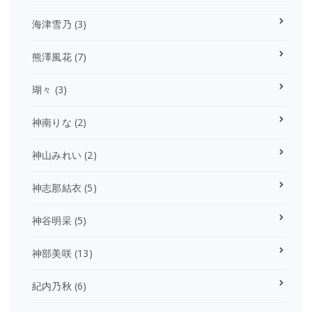
海津雪乃
(3)
熊澤風花
(7)
瑚々
(3)
神南りな
(2)
神山みれい
(2)
神志那結衣
(5)
神谷明采
(5)
神部美咲
(13)
紀内乃秋
(6)