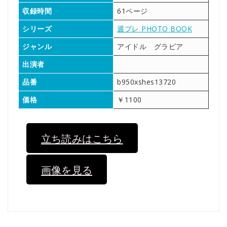
収録時間
61ページ
シリーズ
週プレ PHOTO BOOK
ジャンル
アイドル グラビア
出演者
品番
b950xshes13720
価格
￥1100
立ち読みはこちら
画像を見る