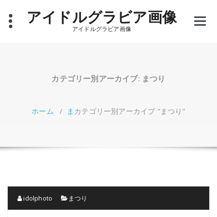
コ
アイドルグラビア画像
ン
テ
アイドルグラビア画像
ン
ツ
へ
ス
キ
カテゴリー別アーカイブ: まつり
ッ
プ
ホーム
/
ま
カテゴリー別アーカイブ "まつり"
idolphoto
まつり