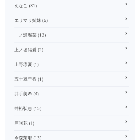
えなこ
(81)
エリマリ姉妹
(6)
一ノ瀬瑠菜
(13)
上ノ堀結愛
(2)
上野凛夏
(1)
五十嵐早香
(1)
井手美希
(4)
井桁弘恵
(15)
亜咲花
(1)
今森茉耶
(13)