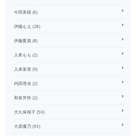
今田美桜
(6)
伊織もえ
(28)
伊藤愛真
(8)
入來もも
(2)
入来茉里
(9)
内田理央
(2)
和泉芳怜
(2)
大久保桜子
(50)
大原優乃
(93)