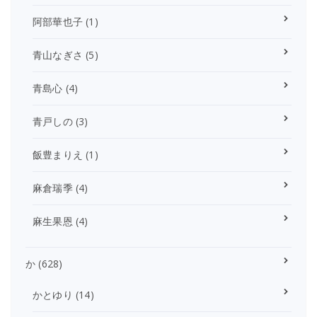
阿部華也子
(1)
青山なぎさ
(5)
青島心
(4)
青戸しの
(3)
飯豊まりえ
(1)
麻倉瑞季
(4)
麻生果恩
(4)
か
(628)
かとゆり
(14)