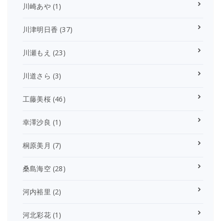
川崎あや
(1)
川津明日香
(37)
川瀬もえ
(23)
川道さら
(3)
工藤美桜
(46)
幸澤沙良
(1)
桐原美月
(7)
桑島海空
(28)
河内裕里
(2)
河北彩花
(1)