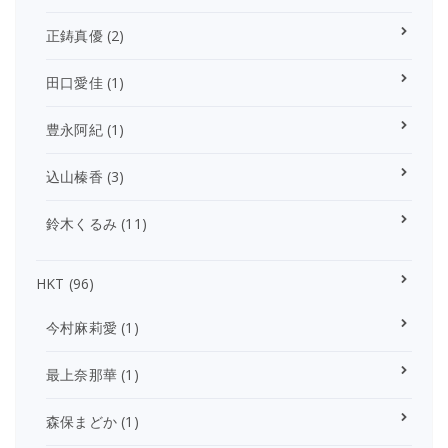
正鋳真優
(2)
田口愛佳
(1)
豊永阿紀
(1)
込山榛香
(3)
鈴木くるみ
(11)
HKT
(96)
今村麻莉愛
(1)
最上奈那華
(1)
森保まどか
(1)