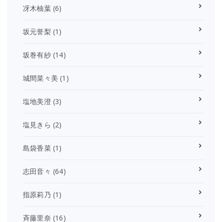
冴木柚葉
(6)
坂元誉梨
(1)
坂巻有紗
(14)
城間菜々美
(1)
塩地美澄
(3)
塩見きら
(2)
島袋香菜
(1)
志田音々
(64)
指原莉乃
(1)
斉藤里奈
(16)