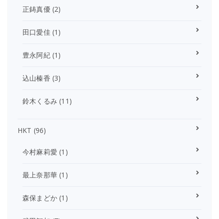
正鋳真優
(2)
田口愛佳
(1)
豊永阿紀
(1)
込山榛香
(3)
鈴木くるみ
(11)
HKT
(96)
今村麻莉愛
(1)
最上奈那華
(1)
森保まどか
(1)