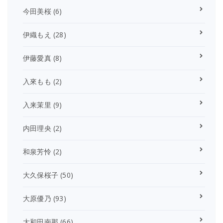
今田美桜
(6)
伊織もえ
(28)
伊藤愛真
(8)
入來もも
(2)
入来茉里
(9)
内田理央
(2)
和泉芳怜
(2)
大久保桜子
(50)
大原優乃
(93)
大和田南那
(66)