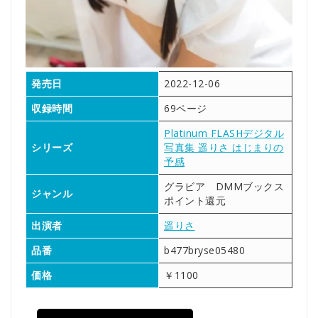
発売日
2022-12-06
収録時間
69ページ
Platinum FLASHデジタル
シリーズ
写真集 遥りさ はじまりの
予感
グラビア DMMブックス
ジャンル
ポイント還元
出演者
遥りさ
品番
b477bryse05480
価格
￥1100