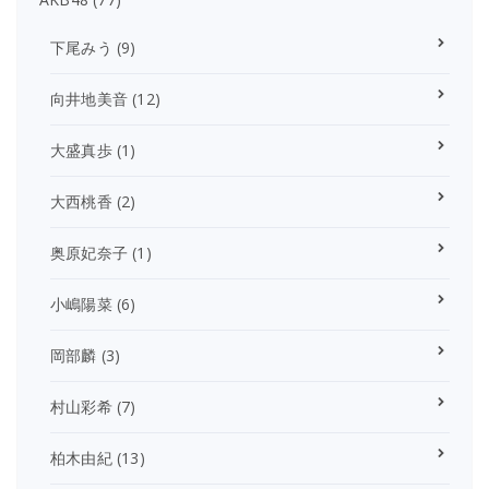
下尾みう
(9)
向井地美音
(12)
大盛真歩
(1)
大西桃香
(2)
奥原妃奈子
(1)
小嶋陽菜
(6)
岡部麟
(3)
村山彩希
(7)
柏木由紀
(13)