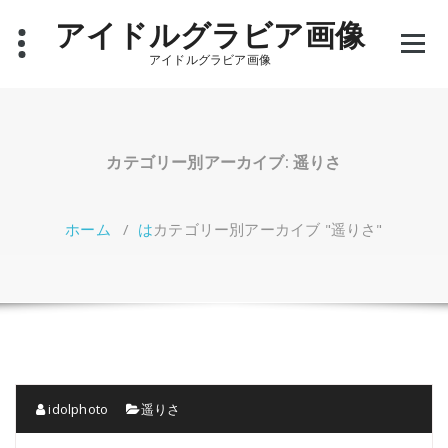
コ
アイドルグラビア画像
ン
テ
アイドルグラビア画像
ン
ツ
へ
ス
キ
カテゴリー別アーカイブ: 遥りさ
ッ
プ
ホーム
/
は
カテゴリー別アーカイブ "遥りさ"
idolphoto
遥りさ