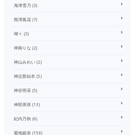
海津雪乃
(3)
熊澤風花
(7)
瑚々
(3)
神南りな
(2)
神山みれい
(2)
神志那結衣
(5)
神谷明采
(5)
神部美咲
(13)
紀内乃秋
(6)
菊地姫奈
(156)