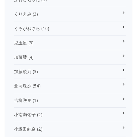
くりえみ
(3)
くろがねさら
(16)
兒玉遥
(3)
加藤栞
(4)
加藤綾乃
(3)
北向珠夕
(54)
吉柳咲良
(1)
小南満佑子
(2)
小坂田純奈
(2)