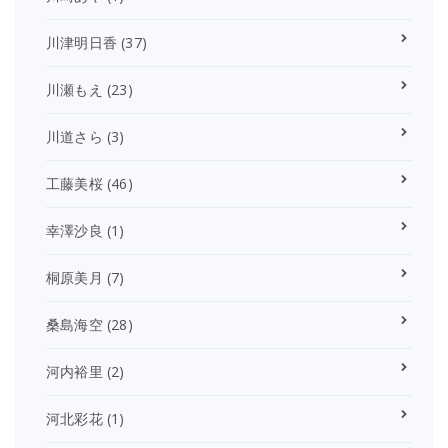
川津明日香
(37)
川瀬もえ
(23)
川道さら
(3)
工藤美桜
(46)
幸澤沙良
(1)
桐原美月
(7)
桑島海空
(28)
河内裕里
(2)
河北彩花
(1)