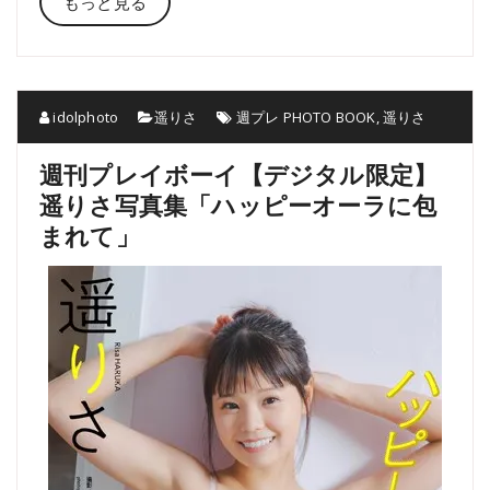
もっと見る
idolphoto
遥りさ
週プレ PHOTO BOOK
,
遥りさ
週刊プレイボーイ【デジタル限定】
遥りさ写真集「ハッピーオーラに包
まれて」