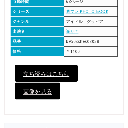
収録時間
68ページ
シリーズ
週プレ PHOTO BOOK
ジャンル
アイドル グラビア
出演者
遥りさ
品番
b950xshes08038
価格
￥1100
立ち読みはこちら
画像を見る