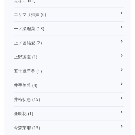
えなこ
(81)
エリマリ姉妹
(6)
一ノ瀬瑠菜
(13)
上ノ堀結愛
(2)
上野凛夏
(1)
五十嵐早香
(1)
井手美希
(4)
井桁弘恵
(15)
亜咲花
(1)
今森茉耶
(13)