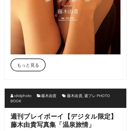
もっと見る
idolphoto
藤木由貴
藤木由貴
,
週プレ PHOTO
BOOK
週刊プレイボーイ【デジタル限定】
藤木由貴写真集「温泉旅情」