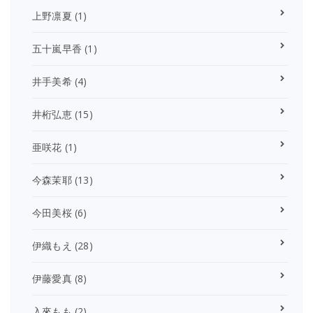
上野凛夏
(1)
五十嵐早香
(1)
井手美希
(4)
井桁弘恵
(15)
亜咲花
(1)
今森茉耶
(13)
今田美桜
(6)
伊織もえ
(28)
伊藤愛真
(8)
入來もも
(2)