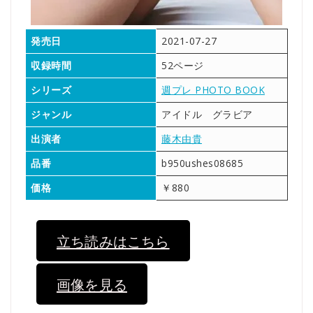
発売日
2021-07-27
収録時間
52ページ
シリーズ
週プレ PHOTO BOOK
ジャンル
アイドル グラビア
出演者
藤木由貴
品番
b950ushes08685
価格
￥880
立ち読みはこちら
画像を見る