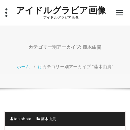
コ
アイドルグラビア画像
ン
テ
アイドルグラビア画像
ン
ツ
へ
ス
キ
カテゴリー別アーカイブ: 藤木由貴
ッ
プ
ホーム
/
は
カテゴリー別アーカイブ "藤木由貴"
idolphoto
藤木由貴