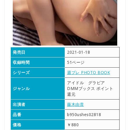
発売日
2021-01-18
収録時間
51ページ
シリーズ
週プレ PHOTO BOOK
アイドル グラビア
ジャンル
DMMブックス ポイント
還元
出演者
藤木由貴
品番
b950ushes02818
価格
￥880