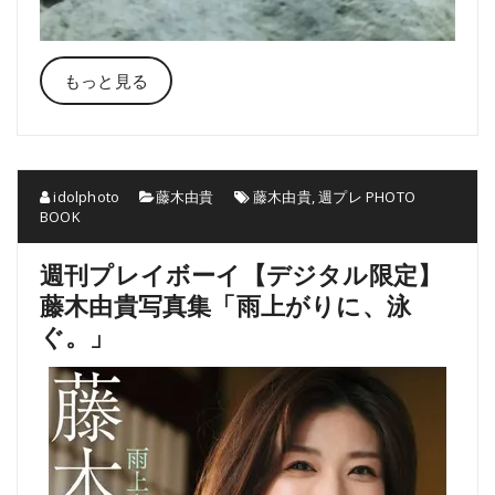
もっと見る
idolphoto
藤木由貴
藤木由貴
,
週プレ PHOTO
BOOK
週刊プレイボーイ【デジタル限定】
藤木由貴写真集「雨上がりに、泳
ぐ。」