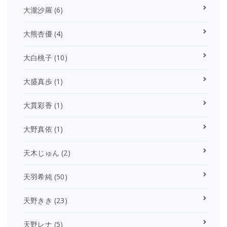
大瀧沙羅
(6)
大熊杏優
(4)
大白桃子
(10)
大盛真歩
(1)
大貫彩香
(1)
大野真依
(1)
天木じゅん
(2)
天羽希純
(50)
天野きき
(23)
天野レナ
(5)