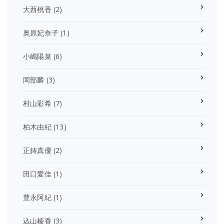
大西桃香
(2)
奥原妃奈子
(1)
小嶋陽菜
(6)
岡部麟
(3)
村山彩希
(7)
柏木由紀
(13)
正鋳真優
(2)
田口愛佳
(1)
豊永阿紀
(1)
込山榛香
(3)