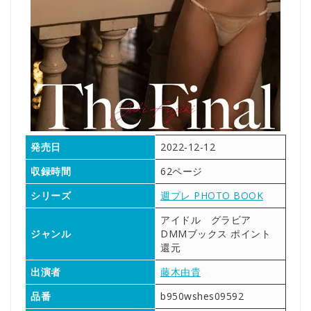
発売日
2022-12-12
収録時間
62ページ
シリーズ
週プレ PHOTO BOOK
アイドル グラビア
ジャンル
DMMブックス ポイント
還元
出演者
藤木由貴
品番
b950wshes09592