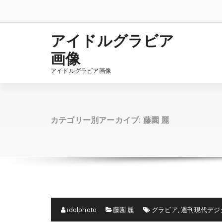
コ
ン
テ
ン
アイドルグラビア
ツ
画像
へ
ス
アイドルグラビア画像
キ
ッ
プ
カテゴリー別アーカイブ: 藤園 麗
idolphoto
藤園 麗
グラビア
,
週刊現代デジ