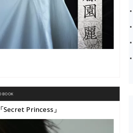
 BOOK
et Princess」