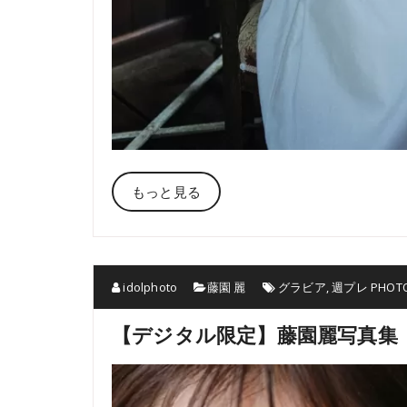
もっと見る
idolphoto
藤園 麗
グラビア
,
週プレ PHOTO
【デジタル限定】藤園麗写真集「Secr