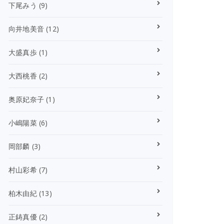
下尾みう
(9)
向井地美音
(12)
大盛真歩
(1)
大西桃香
(2)
奥原妃奈子
(1)
小嶋陽菜
(6)
岡部麟
(3)
村山彩希
(7)
柏木由紀
(13)
正鋳真優
(2)