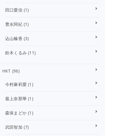
田口愛佳
(1)
豊永阿紀
(1)
込山榛香
(3)
鈴木くるみ
(11)
HKT
(96)
今村麻莉愛
(1)
最上奈那華
(1)
森保まどか
(1)
武田智加
(7)