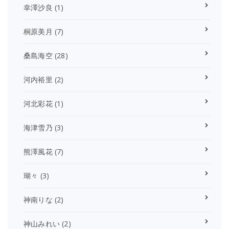
幸澤沙良
(1)
桐原美月
(7)
桑島海空
(28)
河内裕里
(2)
河北彩花
(1)
海津雪乃
(3)
熊澤風花
(7)
瑚々
(3)
神南りな
(2)
神山みれい
(2)