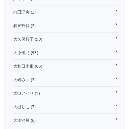
内田理央
(2)
和泉芳怜
(2)
大久保桜子
(50)
大原優乃
(93)
大和田南那
(66)
大嶋みく
(3)
大槻アイリ
(1)
大槻りこ
(7)
大瀧沙羅
(6)