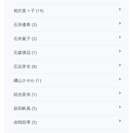
相沢菜々子
(19)
石井優希
(3)
石井薫子
(2)
石森璃花
(1)
石浜芽衣
(8)
磯山さやか
(1)
稲光亜依
(1)
萩田帆風
(5)
赤間四季
(5)