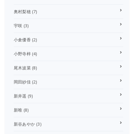
奥村梨穂
(7)
宇咲
(3)
小倉優香
(2)
小野寺梓
(4)
尾木波菜
(8)
岡田紗佳
(2)
新井遥
(9)
新唯
(8)
新谷あやか
(3)