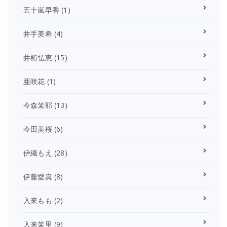
五十嵐早香
(1)
井手美希
(4)
井桁弘恵
(15)
亜咲花
(1)
今森茉耶
(13)
今田美桜
(6)
伊織もえ
(28)
伊藤愛真
(8)
入來もも
(2)
入来茉里
(9)