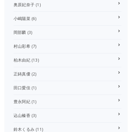
奥原妃奈子
(1)
小嶋陽菜
(6)
岡部麟
(3)
村山彩希
(7)
柏木由紀
(13)
正鋳真優
(2)
田口愛佳
(1)
豊永阿紀
(1)
込山榛香
(3)
鈴木くるみ
(11)