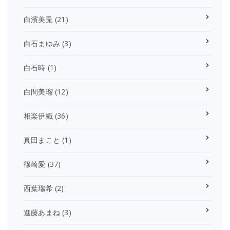
白濱美兎
(21)
白石まゆみ
(3)
白石時
(1)
白間美瑠
(12)
相楽伊織
(36)
真田まこと
(1)
篠崎愛
(37)
西葉瑞希
(2)
進藤あまね
(3)