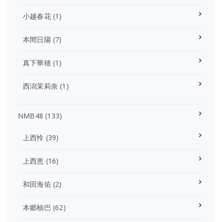
小越春花
(1)
本間日陽
(7)
真下華穂
(1)
西潟茉莉奈
(1)
NMB48
(133)
上西怜
(39)
上西恵
(16)
和田海佑
(2)
本郷柚巴
(62)