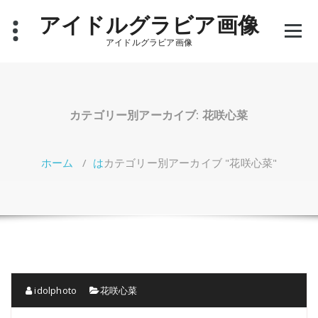
コ
アイドルグラビア画像
ン
テ
アイドルグラビア画像
ン
ツ
へ
ス
キ
カテゴリー別アーカイブ: 花咲心菜
ッ
プ
ホーム
/
は
カテゴリー別アーカイブ "花咲心菜"
idolphoto
花咲心菜