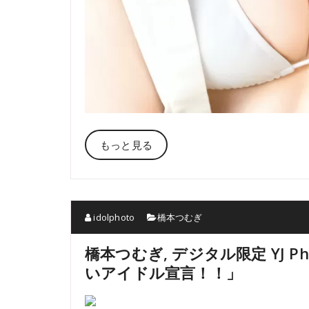
もっと見る
idolphoto
橋本つむぎ
橋本つむぎ, デジタル限定 YJ P
いアイドル宣言！！」