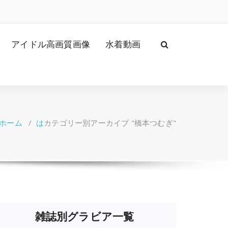
アイドル高画質画像
水着動画
ホーム
/
は
カテゴリー別アーカイブ "橋本つむぎ"
雑誌別グラビア一覧