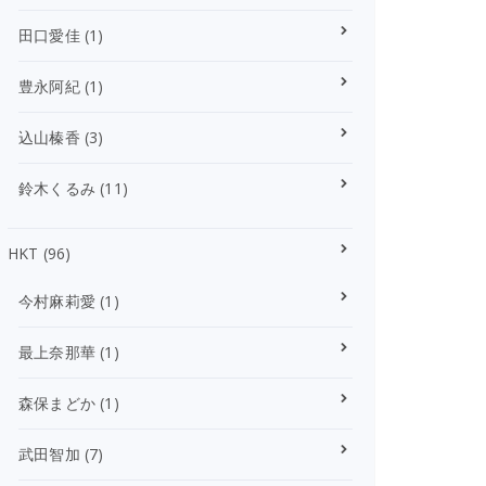
田口愛佳
(1)
豊永阿紀
(1)
込山榛香
(3)
鈴木くるみ
(11)
HKT
(96)
今村麻莉愛
(1)
最上奈那華
(1)
森保まどか
(1)
武田智加
(7)