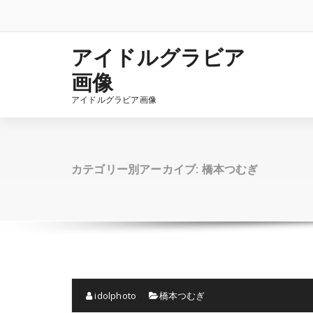
コ
ン
テ
ン
アイドルグラビア
ツ
画像
へ
ス
アイドルグラビア画像
キ
ッ
プ
カテゴリー別アーカイブ: 橋本つむぎ
idolphoto
橋本つむぎ