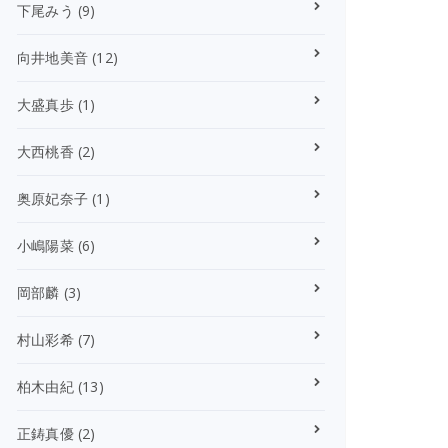
下尾みう
(9)
向井地美音
(12)
大盛真歩
(1)
大西桃香
(2)
奥原妃奈子
(1)
小嶋陽菜
(6)
岡部麟
(3)
村山彩希
(7)
柏木由紀
(13)
正鋳真優
(2)