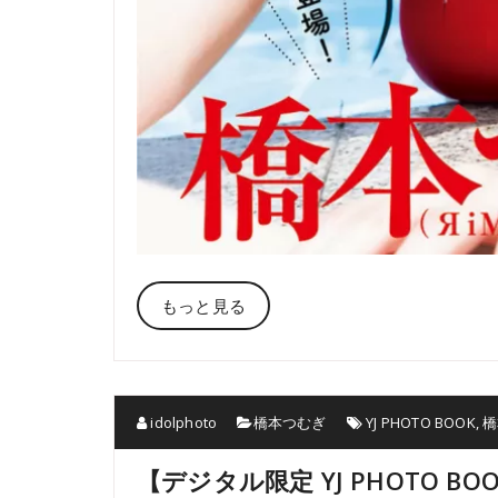
もっと見る
idolphoto
橋本つむぎ
YJ PHOTO BOOK
,
橋
【デジタル限定 YJ PHOTO B