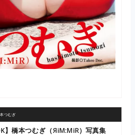
本つむぎ
OOK】橋本つむぎ（ЯiM:MiR）写真集