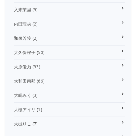
入来茉里
(9)
内田理央
(2)
和泉芳怜
(2)
大久保桜子
(50)
大原優乃
(93)
大和田南那
(66)
大嶋みく
(3)
大槻アイリ
(1)
大槻りこ
(7)