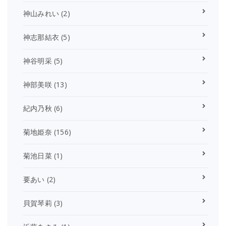
神山みれい
(2)
神志那結衣
(5)
神谷明采
(5)
神部美咲
(13)
紀内乃秋
(6)
菊地姫奈
(156)
菊池日菜
(1)
要あい
(2)
貝賀琴莉
(3)