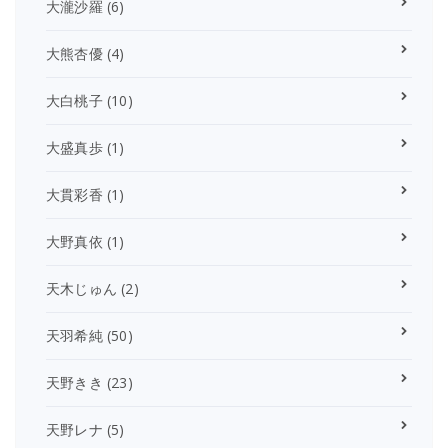
大瀧沙羅
(6)
大熊杏優
(4)
大白桃子
(10)
大盛真歩
(1)
大貫彩香
(1)
大野真依
(1)
天木じゅん
(2)
天羽希純
(50)
天野きき
(23)
天野レナ
(5)