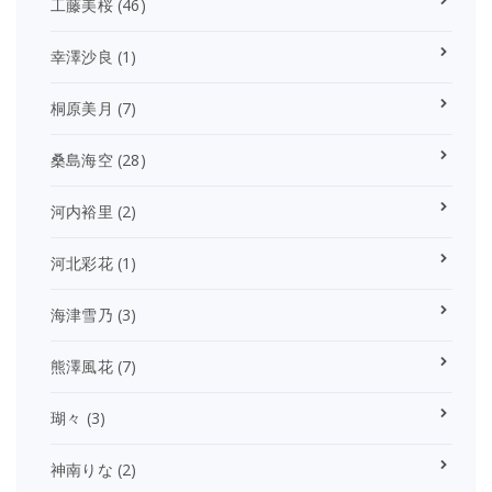
工藤美桜
(46)
幸澤沙良
(1)
桐原美月
(7)
桑島海空
(28)
河内裕里
(2)
河北彩花
(1)
海津雪乃
(3)
熊澤風花
(7)
瑚々
(3)
神南りな
(2)