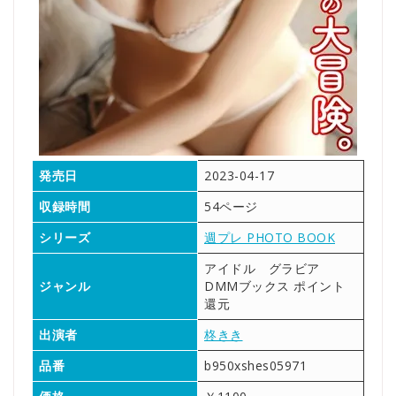
発売日
2023-04-17
収録時間
54ページ
シリーズ
週プレ PHOTO BOOK
アイドル グラビア
ジャンル
DMMブックス ポイント
還元
出演者
柊きき
品番
b950xshes05971