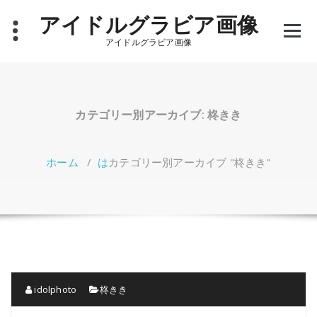
コ
アイドルグラビア画像
ン
テ
アイドルグラビア画像
ン
ツ
へ
ス
キ
カテゴリー別アーカイブ: 柊きき
ッ
プ
ホーム
/
は
カテゴリー別アーカイブ "柊きき"
idolphoto
柊きき