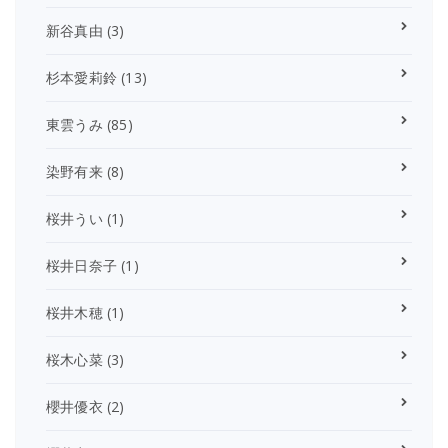
新谷真由
(3)
杉本愛莉鈴
(13)
東雲うみ
(85)
染野有来
(8)
桜井うい
(1)
桜井日奈子
(1)
桜井木穂
(1)
桜木心菜
(3)
櫻井優衣
(2)