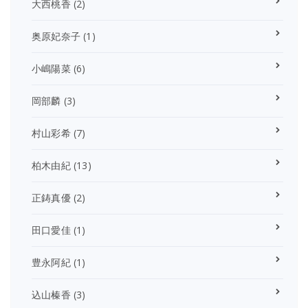
大西桃香
(2)
奥原妃奈子
(1)
小嶋陽菜
(6)
岡部麟
(3)
村山彩希
(7)
柏木由紀
(13)
正鋳真優
(2)
田口愛佳
(1)
豊永阿紀
(1)
込山榛香
(3)