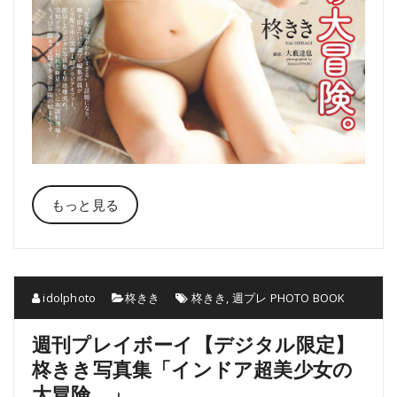
もっと見る
idolphoto
柊きき
柊きき
,
週プレ PHOTO BOOK
週刊プレイボーイ【デジタル限定】
柊きき写真集「インドア超美少女の
大冒険。」