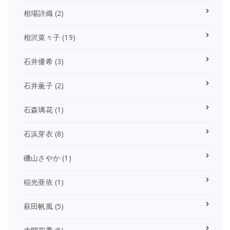
相場詩織
(2)
相沢菜々子
(19)
石井優希
(3)
石井薫子
(2)
石森璃花
(1)
石浜芽衣
(8)
磯山さやか
(1)
稲光亜依
(1)
萩田帆風
(5)