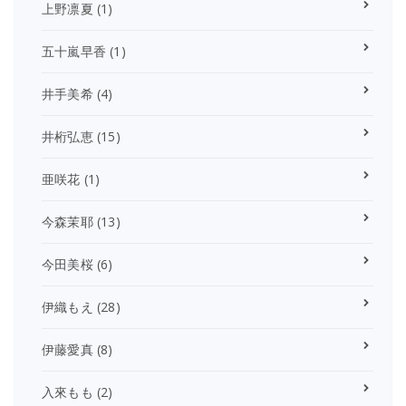
上野凛夏
(1)
五十嵐早香
(1)
井手美希
(4)
井桁弘恵
(15)
亜咲花
(1)
今森茉耶
(13)
今田美桜
(6)
伊織もえ
(28)
伊藤愛真
(8)
入來もも
(2)