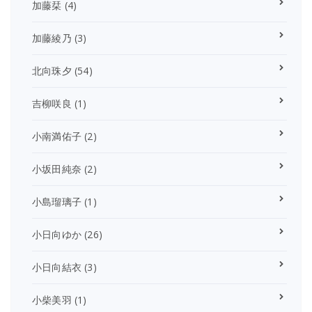
加藤栞
(4)
加藤綾乃
(3)
北向珠夕
(54)
吉柳咲良
(1)
小南満佑子
(2)
小坂田純奈
(2)
小島瑠璃子
(1)
小日向ゆか
(26)
小日向結衣
(3)
小柴美羽
(1)