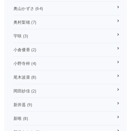
奥山かずさ
(64)
奥村梨穂
(7)
宇咲
(3)
小倉優香
(2)
小野寺梓
(4)
尾木波菜
(8)
岡田紗佳
(2)
新井遥
(9)
新唯
(8)