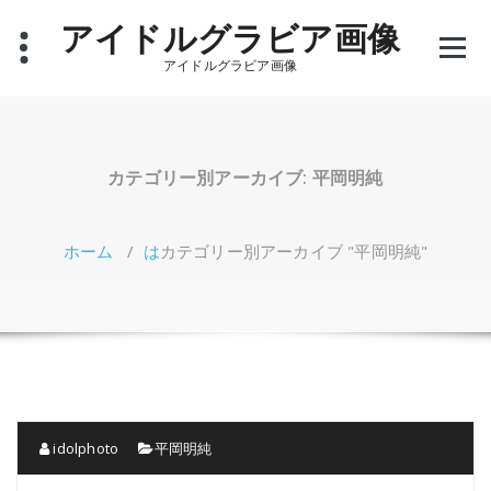
コ
アイドルグラビア画像
ン
テ
アイドルグラビア画像
ン
ツ
へ
ス
キ
カテゴリー別アーカイブ: 平岡明純
ッ
プ
ホーム
/
は
カテゴリー別アーカイブ "平岡明純"
idolphoto
平岡明純