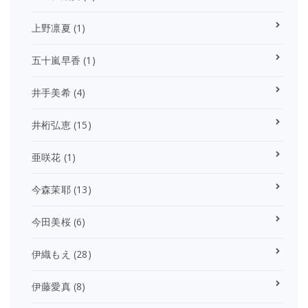
上野凛夏
(1)
五十嵐早香
(1)
井手美希
(4)
井桁弘恵
(15)
亜咲花
(1)
今森茉耶
(13)
今田美桜
(6)
伊織もえ
(28)
伊藤愛真
(8)