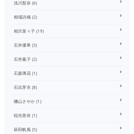
浅川梨奈
(6)
相場詩織
(2)
相沢菜々子
(19)
石井優希
(3)
石井薫子
(2)
石森璃花
(1)
石浜芽衣
(8)
磯山さやか
(1)
稲光亜依
(1)
萩田帆風
(5)