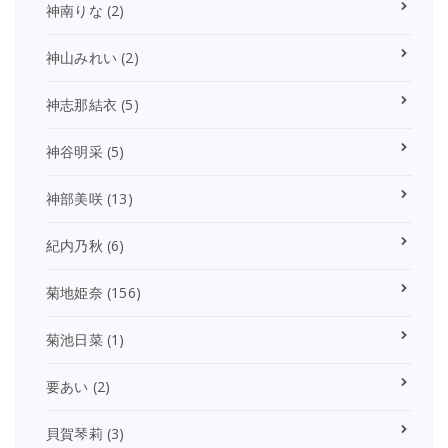
神南りな
(2)
神山みれい
(2)
神志那結衣
(5)
神谷明采
(5)
神部美咲
(13)
紀内乃秋
(6)
菊地姫奈
(156)
菊池日菜
(1)
要あい
(2)
貝賀琴莉
(3)