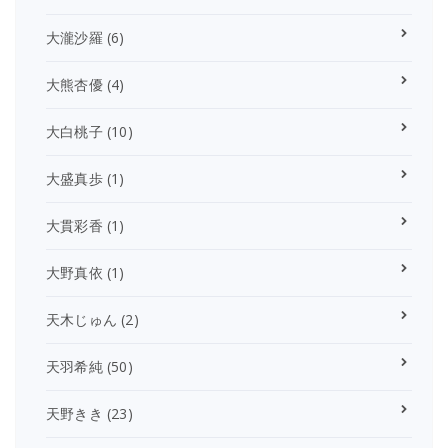
大瀧沙羅
(6)
大熊杏優
(4)
大白桃子
(10)
大盛真歩
(1)
大貫彩香
(1)
大野真依
(1)
天木じゅん
(2)
天羽希純
(50)
天野きき
(23)