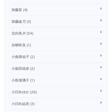
加藤栞
(4)
加藤綾乃
(3)
北向珠夕
(54)
吉柳咲良
(1)
小南満佑子
(2)
小坂田純奈
(2)
小島瑠璃子
(1)
小日向ゆか
(26)
小日向結衣
(3)