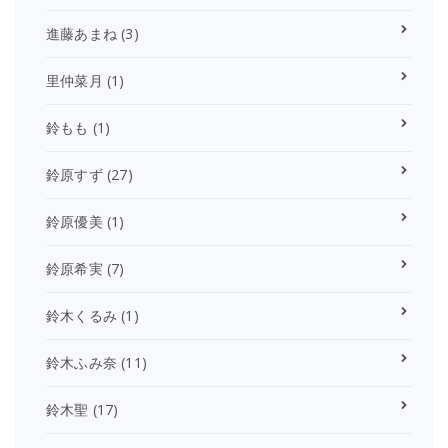
進藤あまね
(3)
里仲菜月
(1)
鈴もも
(1)
鈴原すず
(27)
鈴原優美
(1)
鈴原希実
(7)
鈴木くるみ
(1)
鈴木ふみ奈
(11)
鈴木聖
(17)