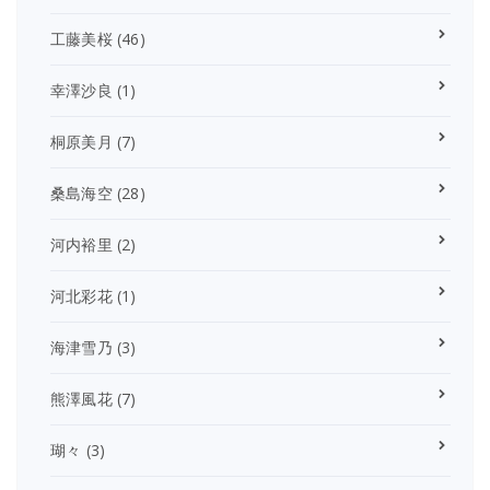
工藤美桜
(46)
幸澤沙良
(1)
桐原美月
(7)
桑島海空
(28)
河内裕里
(2)
河北彩花
(1)
海津雪乃
(3)
熊澤風花
(7)
瑚々
(3)