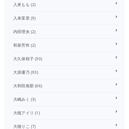
入來もも
(2)
入来茉里
(9)
内田理央
(2)
和泉芳怜
(2)
大久保桜子
(50)
大原優乃
(93)
大和田南那
(66)
大嶋みく
(3)
大槻アイリ
(1)
大槻りこ
(7)