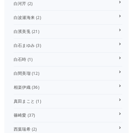
白河芹
(2)
白波瀬海来
(2)
白濱美兎
(21)
白石まゆみ
(3)
白石時
(1)
白間美瑠
(12)
相楽伊織
(36)
真田まこと
(1)
篠崎愛
(37)
西葉瑞希
(2)