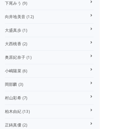
下尾みう
(9)
向井地美音
(12)
大盛真歩
(1)
大西桃香
(2)
奥原妃奈子
(1)
小嶋陽菜
(6)
岡部麟
(3)
村山彩希
(7)
柏木由紀
(13)
正鋳真優
(2)