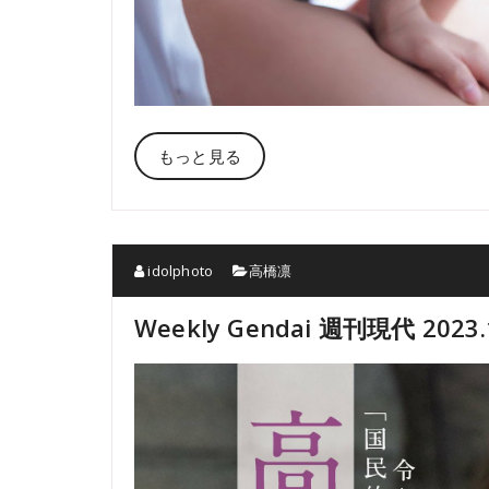
もっと見る
idolphoto
高橋凛
Weekly Gendai 週刊現代 2