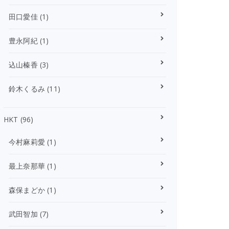
田口愛佳
(1)
豊永阿紀
(1)
込山榛香
(3)
鈴木くるみ
(11)
HKT
(96)
今村麻莉愛
(1)
最上奈那華
(1)
森保まどか
(1)
武田智加
(7)