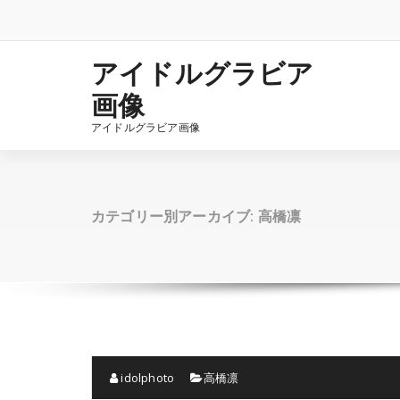
コ
ン
テ
ン
アイドルグラビア
ツ
画像
へ
ス
アイドルグラビア画像
キ
ッ
プ
カテゴリー別アーカイブ: 高橋凛
idolphoto
高橋凛