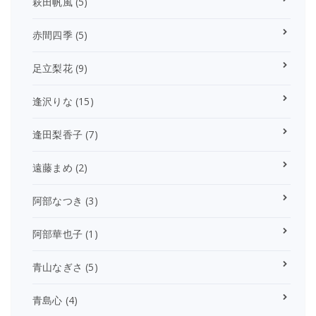
萩田帆風
(5)
赤間四季
(5)
足立梨花
(9)
逢沢りな
(15)
逢田梨香子
(7)
遠藤まめ
(2)
阿部なつき
(3)
阿部華也子
(1)
青山なぎさ
(5)
青島心
(4)