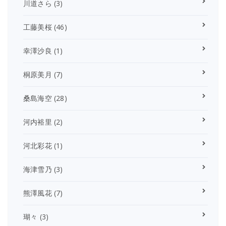
川道さら
(3)
工藤美桜
(46)
幸澤沙良
(1)
桐原美月
(7)
桑島海空
(28)
河内裕里
(2)
河北彩花
(1)
海津雪乃
(3)
熊澤風花
(7)
瑚々
(3)