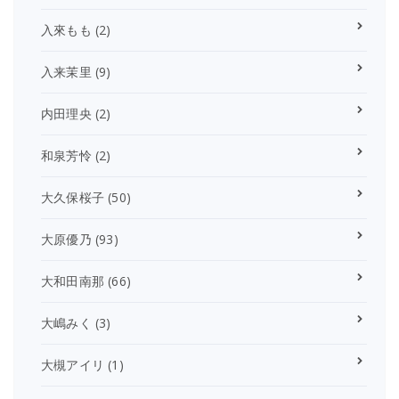
入來もも
(2)
入来茉里
(9)
内田理央
(2)
和泉芳怜
(2)
大久保桜子
(50)
大原優乃
(93)
大和田南那
(66)
大嶋みく
(3)
大槻アイリ
(1)