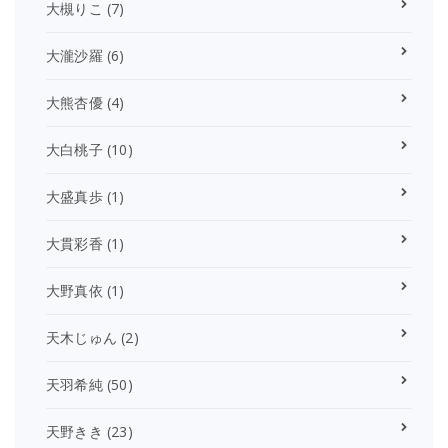
大槻りこ
(7)
大瀧沙羅
(6)
大熊杏優
(4)
大白桃子
(10)
大盛真歩
(1)
大貫彩香
(1)
大野真依
(1)
天木じゅん
(2)
天羽希純
(50)
天野きき
(23)