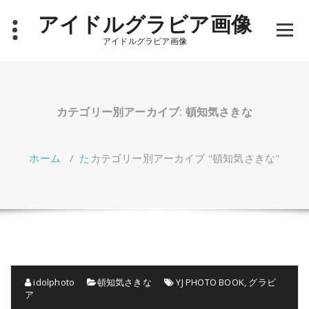
コ
アイドルグラビア画像
ン
テ
アイドルグラビア画像
ン
ツ
へ
ス
キ
カテゴリー別アーカイブ: 頓知気さきな
ッ
プ
ホーム
/
た
カテゴリー別アーカイブ "頓知気さきな"
idolphoto
頓知気さきな
YJ PHOTO BOOK
,
グラビ
ア