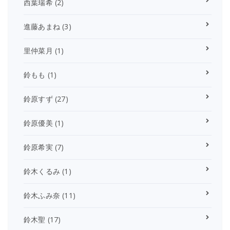
西葉瑞希
(2)
進藤あまね
(3)
里仲菜月
(1)
鈴もも
(1)
鈴原すず
(27)
鈴原優美
(1)
鈴原希実
(7)
鈴木くるみ
(1)
鈴木ふみ奈
(11)
鈴木聖
(17)