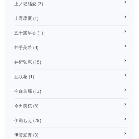
上ノ堀結愛
(2)
上野凛夏
(1)
五十嵐早香
(1)
井手美希
(4)
井桁弘恵
(15)
亜咲花
(1)
今森茉耶
(13)
今田美桜
(6)
伊織もえ
(28)
伊藤愛真
(8)