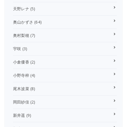
天野レナ
(5)
奥山かずさ
(64)
奥村梨穂
(7)
宇咲
(3)
小倉優香
(2)
小野寺梓
(4)
尾木波菜
(8)
岡田紗佳
(2)
新井遥
(9)