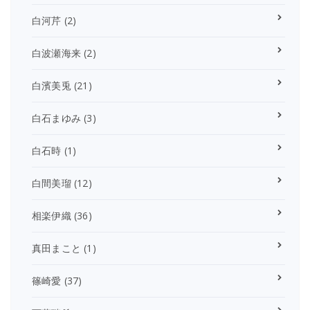
白河芹
(2)
白波瀬海来
(2)
白濱美兎
(21)
白石まゆみ
(3)
白石時
(1)
白間美瑠
(12)
相楽伊織
(36)
真田まこと
(1)
篠崎愛
(37)