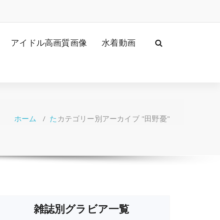
アイドル高画質画像
水着動画
ホーム
/
た
カテゴリー別アーカイブ "田野憂"
雑誌別グラビア一覧