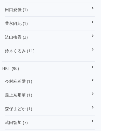
田口愛佳
(1)
豊永阿紀
(1)
込山榛香
(3)
鈴木くるみ
(11)
HKT
(96)
今村麻莉愛
(1)
最上奈那華
(1)
森保まどか
(1)
武田智加
(7)