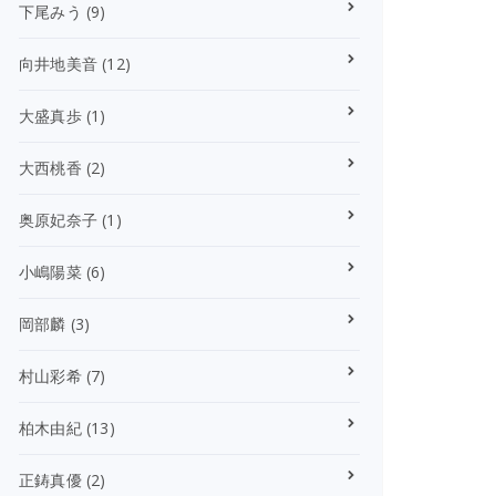
下尾みう
(9)
向井地美音
(12)
大盛真歩
(1)
大西桃香
(2)
奥原妃奈子
(1)
小嶋陽菜
(6)
岡部麟
(3)
村山彩希
(7)
柏木由紀
(13)
正鋳真優
(2)