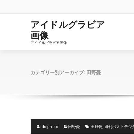
コ
ン
テ
ン
アイドルグラビア
ツ
画像
へ
ス
アイドルグラビア画像
キ
ッ
プ
カテゴリー別アーカイブ: 田野憂
idolphoto
田野憂
田野憂
,
週刊ポストデジ