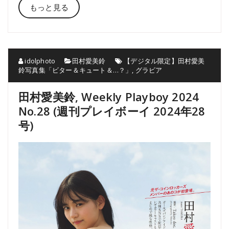
もっと見る
idolphoto
田村愛美鈴
【デジタル限定】田村愛美
鈴写真集「ビター＆キュート＆…？」
,
グラビア
田村愛美鈴, Weekly Playboy 2024
No.28 (週刊プレイボーイ 2024年28
号)