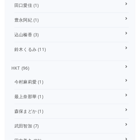
田口愛佳
(1)
豊永阿紀
(1)
込山榛香
(3)
鈴木くるみ
(11)
HKT
(96)
今村麻莉愛
(1)
最上奈那華
(1)
森保まどか
(1)
武田智加
(7)