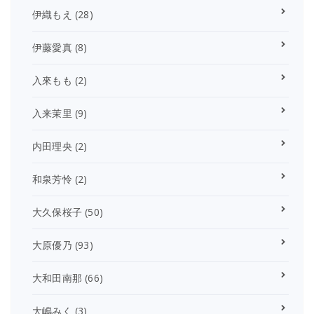
伊織もえ
(28)
伊藤愛真
(8)
入來もも
(2)
入来茉里
(9)
内田理央
(2)
和泉芳怜
(2)
大久保桜子
(50)
大原優乃
(93)
大和田南那
(66)
大嶋みく
(3)