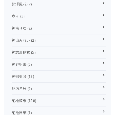
熊澤風花
(7)
瑚々
(3)
神南りな
(2)
神山みれい
(2)
神志那結衣
(5)
神谷明采
(5)
神部美咲
(13)
紀内乃秋
(6)
菊地姫奈
(156)
菊池日菜
(1)