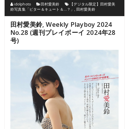
idolphoto
田村愛美鈴
【デジタル限定】田村愛美
鈴写真集「ビター＆キュート＆…？」
,
田村愛美鈴
田村愛美鈴, Weekly Playboy 2024
No.28 (週刊プレイボーイ 2024年28
号)