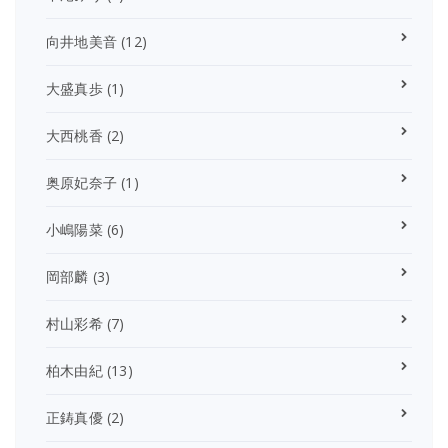
向井地美音
(12)
大盛真歩
(1)
大西桃香
(2)
奥原妃奈子
(1)
小嶋陽菜
(6)
岡部麟
(3)
村山彩希
(7)
柏木由紀
(13)
正鋳真優
(2)