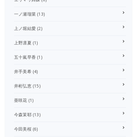
一ノ瀬瑠菜
(13)
上ノ堀結愛
(2)
上野凛夏
(1)
五十嵐早香
(1)
井手美希
(4)
井桁弘恵
(15)
亜咲花
(1)
今森茉耶
(13)
今田美桜
(6)