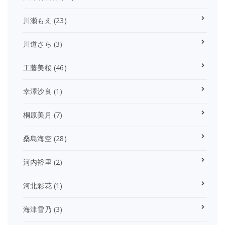
川瀬もえ
(23)
川道さら
(3)
工藤美桜
(46)
幸澤沙良
(1)
桐原美月
(7)
桑島海空
(28)
河内裕里
(2)
河北彩花
(1)
海津雪乃
(3)