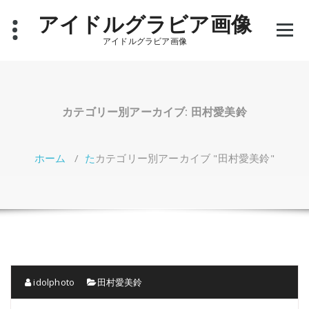
コ
アイドルグラビア画像
ン
テ
アイドルグラビア画像
ン
ツ
へ
ス
キ
カテゴリー別アーカイブ: 田村愛美鈴
ッ
プ
ホーム
/
た
カテゴリー別アーカイブ "田村愛美鈴"
idolphoto
田村愛美鈴