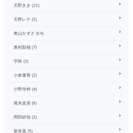
天野きき
(23)
天野レナ
(5)
奥山かずさ
(64)
奥村梨穂
(7)
宇咲
(3)
小倉優香
(2)
小野寺梓
(4)
尾木波菜
(8)
岡田紗佳
(2)
新井遥
(9)