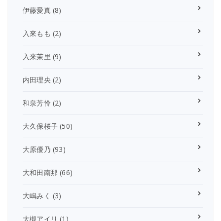
伊藤愛真
(8)
入來もも
(2)
入来茉里
(9)
内田理央
(2)
和泉芳怜
(2)
大久保桜子
(50)
大原優乃
(93)
大和田南那
(66)
大嶋みく
(3)
大槻アイリ
(1)