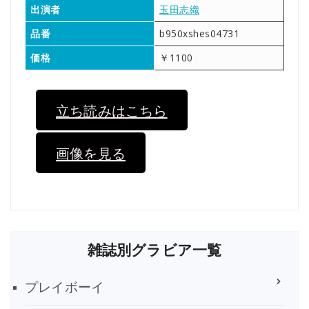
出演者
玉田志織
品番
b950xshes04731
価格
￥1100
立ち読みはこちら
画像を見る
雑誌別グラビア一覧
プレイボーイ