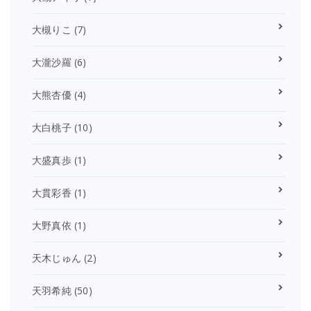
大槻りこ
(7)
大瀧沙羅
(6)
大熊杏優
(4)
大白桃子
(10)
大盛真歩
(1)
大貫彩香
(1)
大野真依
(1)
天木じゅん
(2)
天羽希純
(50)