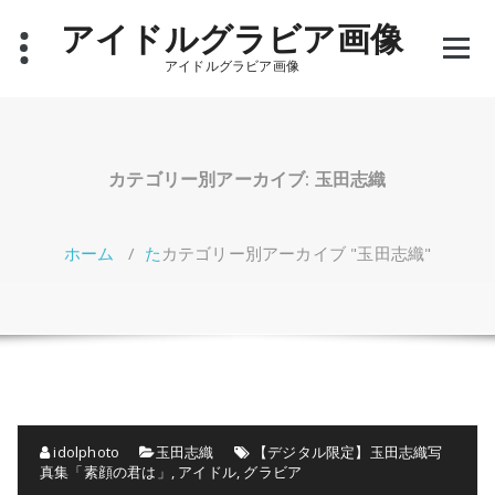
コ
アイドルグラビア画像
ン
テ
アイドルグラビア画像
ン
ツ
へ
ス
キ
カテゴリー別アーカイブ: 玉田志織
ッ
プ
ホーム
/
た
カテゴリー別アーカイブ "玉田志織"
idolphoto
玉田志織
【デジタル限定】玉田志織写
真集「素顔の君は」
,
アイドル
,
グラビア