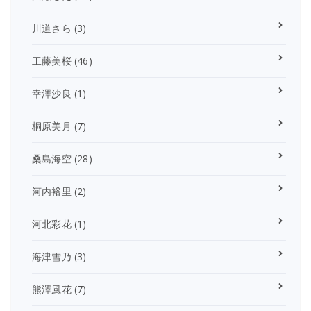
川道さら
(3)
工藤美桜
(46)
幸澤沙良
(1)
桐原美月
(7)
桑島海空
(28)
河内裕里
(2)
河北彩花
(1)
海津雪乃
(3)
熊澤風花
(7)