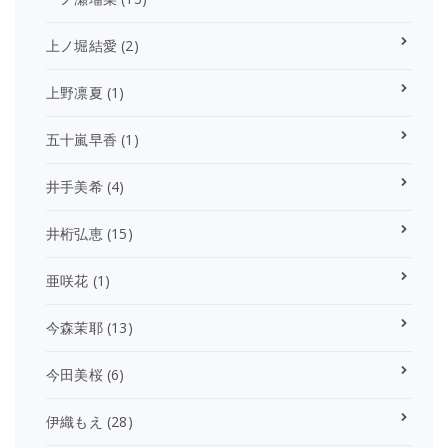
上ノ堀結愛
(2)
上野凛夏
(1)
五十嵐早香
(1)
井手美希
(4)
井桁弘恵
(15)
亜咲花
(1)
今森茉耶
(13)
今田美桜
(6)
伊織もえ
(28)