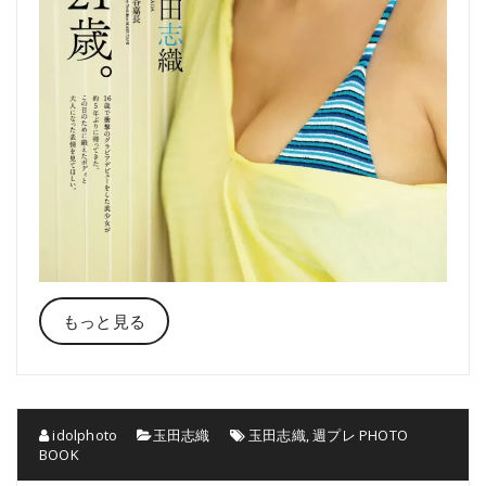
もっと見る
idolphoto
玉田志織
玉田志織
,
週プレ PHOTO
BOOK