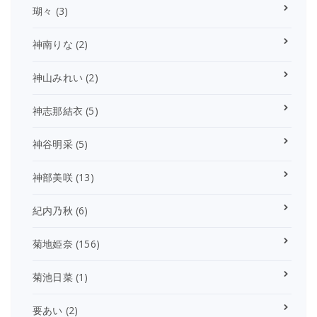
瑚々
(3)
神南りな
(2)
神山みれい
(2)
神志那結衣
(5)
神谷明采
(5)
神部美咲
(13)
紀内乃秋
(6)
菊地姫奈
(156)
菊池日菜
(1)
要あい
(2)