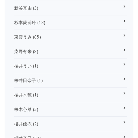
新谷真由
(3)
杉本愛莉鈴
(13)
東雲うみ
(85)
染野有来
(8)
桜井うい
(1)
桜井日奈子
(1)
桜井木穂
(1)
桜木心菜
(3)
櫻井優衣
(2)