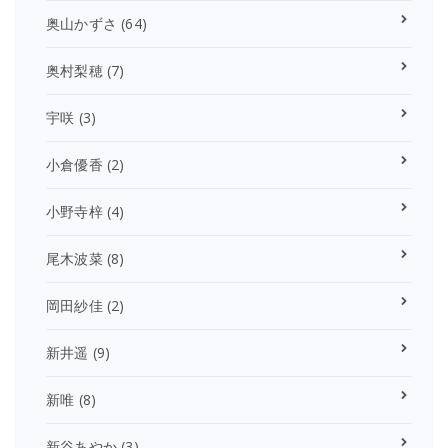
奥山かずさ
(64)
奥村梨穂
(7)
宇咲
(3)
小倉優香
(2)
小野寺梓
(4)
尾木波菜
(8)
岡田紗佳
(2)
新井遥
(9)
新唯
(8)
新谷あやか
(3)