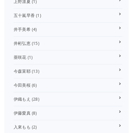
上野凛夏
(1)
五十嵐早香
(1)
井手美希
(4)
井桁弘恵
(15)
亜咲花
(1)
今森茉耶
(13)
今田美桜
(6)
伊織もえ
(28)
伊藤愛真
(8)
入來もも
(2)