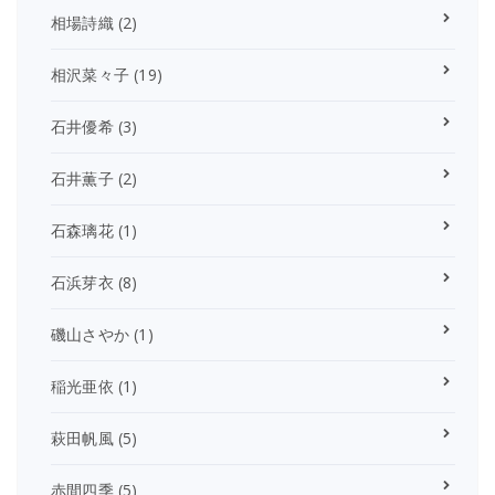
相場詩織
(2)
相沢菜々子
(19)
石井優希
(3)
石井薫子
(2)
石森璃花
(1)
石浜芽衣
(8)
磯山さやか
(1)
稲光亜依
(1)
萩田帆風
(5)
赤間四季
(5)