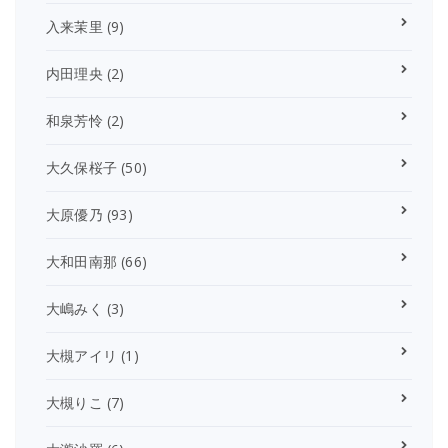
入来茉里
(9)
内田理央
(2)
和泉芳怜
(2)
大久保桜子
(50)
大原優乃
(93)
大和田南那
(66)
大嶋みく
(3)
大槻アイリ
(1)
大槻りこ
(7)