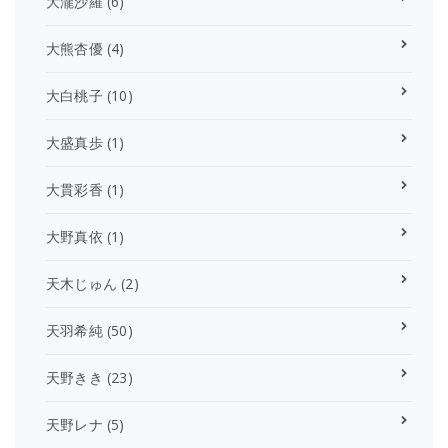
大瀧沙羅
(6)
大熊杏優
(4)
大白桃子
(10)
大盛真歩
(1)
大貫彩香
(1)
大野真依
(1)
天木じゅん
(2)
天羽希純
(50)
天野きき
(23)
天野レナ
(5)