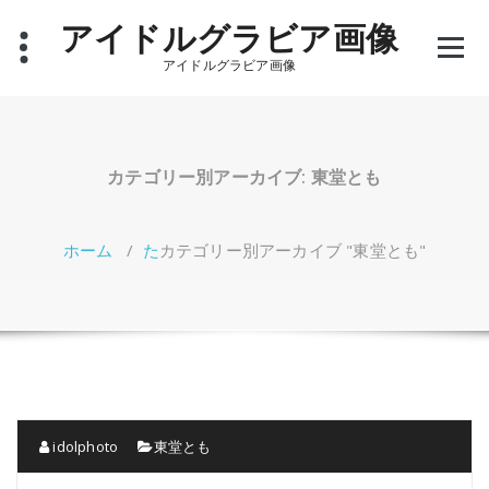
コ
アイドルグラビア画像
ン
テ
アイドルグラビア画像
ン
ツ
へ
ス
キ
カテゴリー別アーカイブ: 東堂とも
ッ
プ
ホーム
/
た
カテゴリー別アーカイブ "東堂とも"
idolphoto
東堂とも