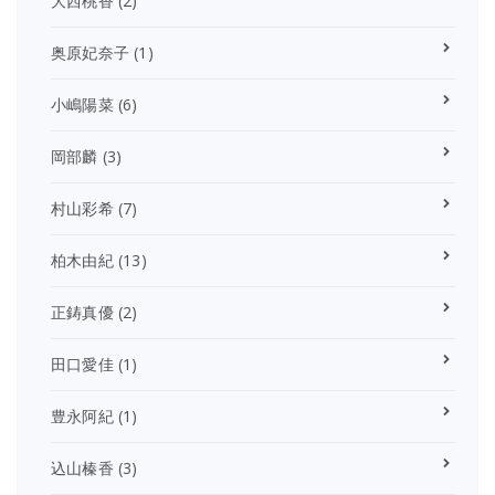
大西桃香
(2)
奥原妃奈子
(1)
小嶋陽菜
(6)
岡部麟
(3)
村山彩希
(7)
柏木由紀
(13)
正鋳真優
(2)
田口愛佳
(1)
豊永阿紀
(1)
込山榛香
(3)