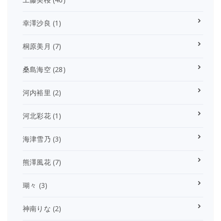
幸澤沙良
(1)
桐原美月
(7)
桑島海空
(28)
河内裕里
(2)
河北彩花
(1)
海津雪乃
(3)
熊澤風花
(7)
瑚々
(3)
神南りな
(2)