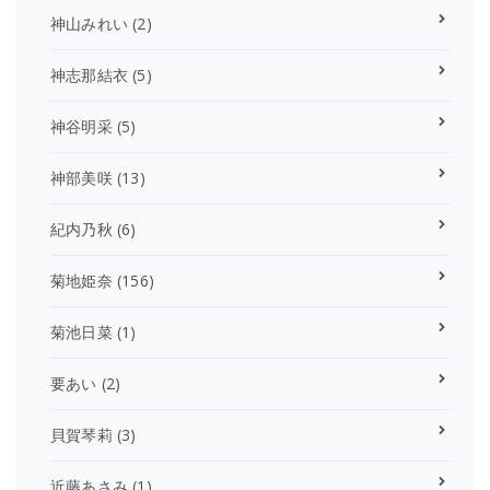
神山みれい
(2)
神志那結衣
(5)
神谷明采
(5)
神部美咲
(13)
紀内乃秋
(6)
菊地姫奈
(156)
菊池日菜
(1)
要あい
(2)
貝賀琴莉
(3)
近藤あさみ
(1)