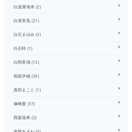
白波瀬海来
(2)
白濱美兎
(21)
白石まゆみ
(3)
白石時
(1)
白間美瑠
(12)
相楽伊織
(36)
真田まこと
(1)
篠崎愛
(37)
西葉瑞希
(2)
進藤あまね
(3)