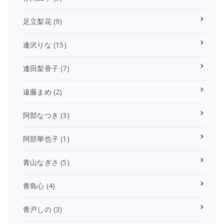
足立梨花
(9)
逢沢りな
(15)
逢田梨香子
(7)
遠藤まめ
(2)
阿部なつき
(3)
阿部華也子
(1)
青山なぎさ
(5)
青島心
(4)
青戸しの
(3)