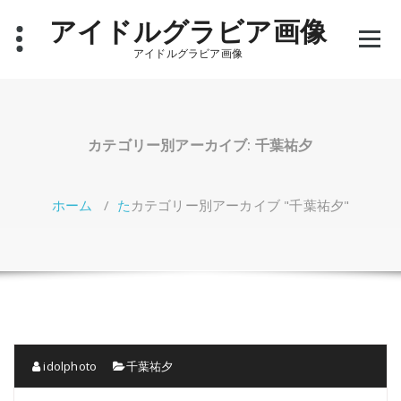
コ
アイドルグラビア画像
ン
テ
アイドルグラビア画像
ン
ツ
へ
ス
キ
カテゴリー別アーカイブ: 千葉祐夕
ッ
プ
ホーム
/
た
カテゴリー別アーカイブ "千葉祐夕"
idolphoto
千葉祐夕