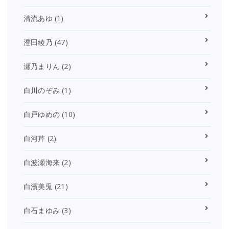
清流あゆ
(1)
澄田綾乃
(47)
瀬乃まりん
(2)
白川のぞみ
(1)
白戸ゆめの
(10)
白河芹
(2)
白波瀬海来
(2)
白濱美兎
(21)
白石まゆみ
(3)