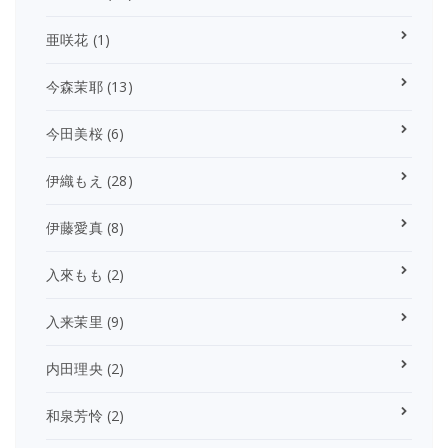
亜咲花
(1)
今森茉耶
(13)
今田美桜
(6)
伊織もえ
(28)
伊藤愛真
(8)
入來もも
(2)
入来茉里
(9)
内田理央
(2)
和泉芳怜
(2)