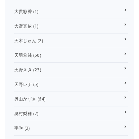
大貫彩香
(1)
大野真依
(1)
天木じゅん
(2)
天羽希純
(50)
天野きき
(23)
天野レナ
(5)
奥山かずさ
(64)
奥村梨穂
(7)
宇咲
(3)