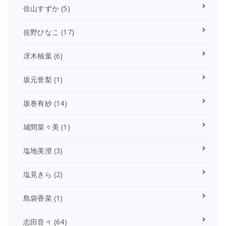
佐山すずか
(5)
佐野ひなこ
(17)
冴木柚葉
(6)
坂元誉梨
(1)
坂巻有紗
(14)
城間菜々美
(1)
塩地美澄
(3)
塩見きら
(2)
島袋香菜
(1)
志田音々
(64)