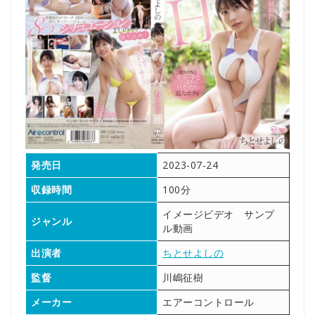
発売日
2023-07-24
収録時間
100分
イメージビデオ サンプ
ジャンル
ル動画
出演者
ちとせよしの
監督
川嶋征樹
メーカー
エアーコントロール