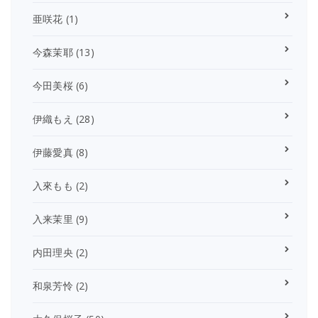
亜咲花
(1)
今森茉耶
(13)
今田美桜
(6)
伊織もえ
(28)
伊藤愛真
(8)
入來もも
(2)
入来茉里
(9)
内田理央
(2)
和泉芳怜
(2)