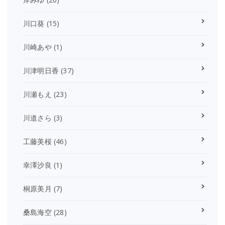
川口葵
(15)
川崎あや
(1)
川津明日香
(37)
川瀬もえ
(23)
川道さら
(3)
工藤美桜
(46)
幸澤沙良
(1)
桐原美月
(7)
桑島海空
(28)