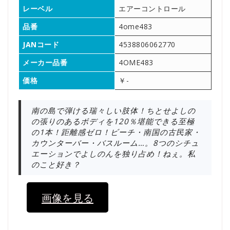
レーベル
エアーコントロール
品番
4ome483
JANコード
4538806062770
メーカー品番
4OME483
価格
￥-
南の島で弾ける瑞々しい肢体！ちとせよしの
の張りのあるボディを120％堪能できる至極
の1本！距離感ゼロ！ビーチ・南国の古民家・
カウンターバー・バスルーム…。8つのシチュ
エーションでよしのんを独り占め！ねぇ。私
のこと好き？
画像を見る