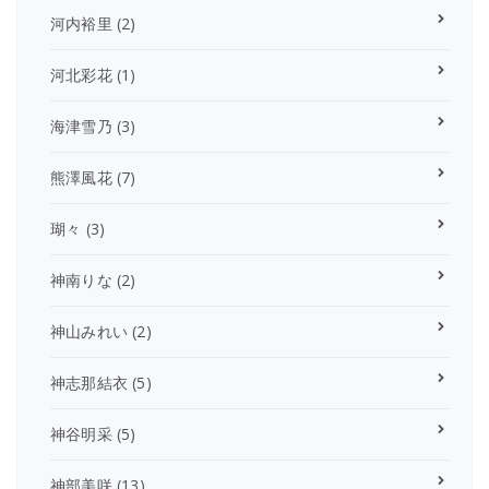
河内裕里
(2)
河北彩花
(1)
海津雪乃
(3)
熊澤風花
(7)
瑚々
(3)
神南りな
(2)
神山みれい
(2)
神志那結衣
(5)
神谷明采
(5)
神部美咲
(13)