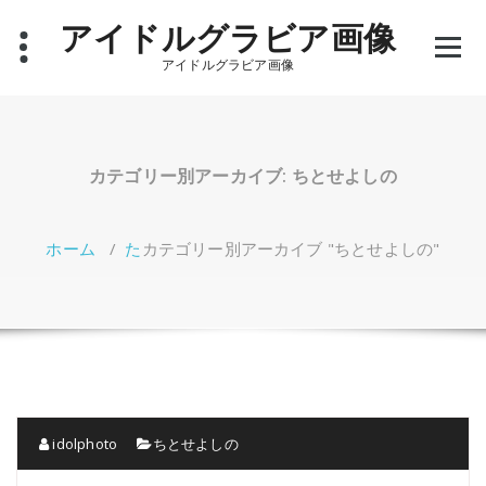
コ
アイドルグラビア画像
ン
テ
アイドルグラビア画像
ン
ツ
へ
ス
キ
カテゴリー別アーカイブ: ちとせよしの
ッ
プ
ホーム
/
た
カテゴリー別アーカイブ "ちとせよしの"
idolphoto
ちとせよしの