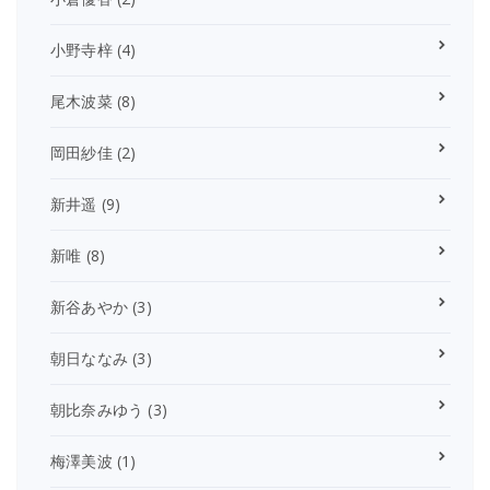
小野寺梓
(4)
尾木波菜
(8)
岡田紗佳
(2)
新井遥
(9)
新唯
(8)
新谷あやか
(3)
朝日ななみ
(3)
朝比奈みゆう
(3)
梅澤美波
(1)